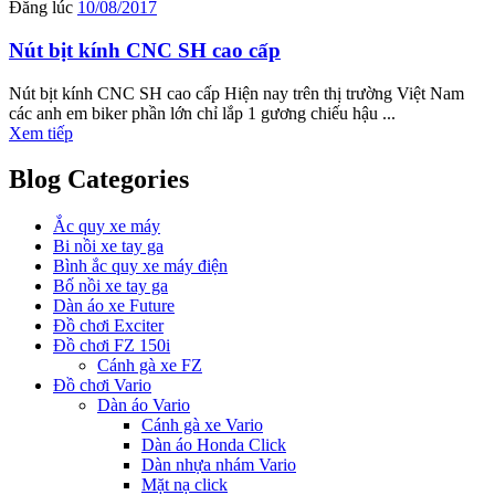
Đăng lúc
10/08/2017
Nút bịt kính CNC SH cao cấp
Nút bịt kính CNC SH cao cấp Hiện nay trên thị trường Việt Nam
các anh em biker phần lớn chỉ lắp 1 gương chiếu hậu ...
Xem tiếp
Blog Categories
Ắc quy xe máy
Bi nồi xe tay ga
Bình ắc quy xe máy điện
Bố nồi xe tay ga
Dàn áo xe Future
Đồ chơi Exciter
Đồ chơi FZ 150i
Cánh gà xe FZ
Đồ chơi Vario
Dàn áo Vario
Cánh gà xe Vario
Dàn áo Honda Click
Dàn nhựa nhám Vario
Mặt nạ click