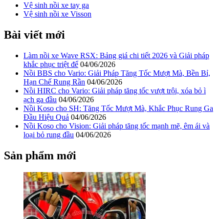
Vệ sinh nồi xe tay ga
Vệ sinh nồi xe Visson
Bài viết mới
Làm nồi xe Wave RSX: Bảng giá chi tiết 2026 và Giải pháp
khắc phục triệt để
04/06/2026
Nồi BBS cho Vario: Giải Pháp Tăng Tốc Mượt Mà, Bền Bỉ,
Hạn Chế Rung Rần
04/06/2026
Nồi HIRC cho Vario: Giải pháp tăng tốc vượt trội, xóa bỏ ì
ạch ga đầu
04/06/2026
Nồi Koso cho SH: Tăng Tốc Mượt Mà, Khắc Phục Rung Ga
Đầu Hiệu Quả
04/06/2026
Nồi Koso cho Vision: Giải pháp tăng tốc mạnh mẽ, êm ái và
loại bỏ rung đầu
04/06/2026
Sản phẩm mới