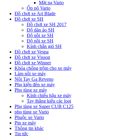
Mặt nạ Vario
Ốp pô Vario
Đồ chơi xe Ari Blade
Đồ chơi xe SH
Đồ chơi xe SH 2017
Độ dàn áo SH
Độ nồi xe SH
Độ nồi xe SH
Kính chắn gió SH
Đồ chơi xe Vespa
Đồ chơi xe Visson
Đồ chơi xe Winner
Khóa chống trộm cho xe máy
Làm nồi xe máy
Nồi Tay Ga Reveno
Phụ kiện đèn xe máy
Phụ tùng xe máy
Kính chiếu hậu xe máy
Tay thắng kiểu các loại
Phụ tùng xe Super CUB C125
phụ tùng xe Vario
Phuộc xe Vario
Pin xe máy
Thông tin khác
Tin tức