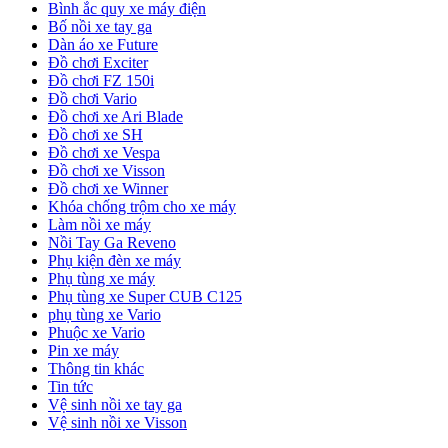
Bình ắc quy xe máy điện
Bố nồi xe tay ga
Dàn áo xe Future
Đồ chơi Exciter
Đồ chơi FZ 150i
Đồ chơi Vario
Đồ chơi xe Ari Blade
Đồ chơi xe SH
Đồ chơi xe Vespa
Đồ chơi xe Visson
Đồ chơi xe Winner
Khóa chống trộm cho xe máy
Làm nồi xe máy
Nồi Tay Ga Reveno
Phụ kiện đèn xe máy
Phụ tùng xe máy
Phụ tùng xe Super CUB C125
phụ tùng xe Vario
Phuộc xe Vario
Pin xe máy
Thông tin khác
Tin tức
Vệ sinh nồi xe tay ga
Vệ sinh nồi xe Visson