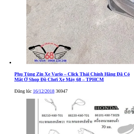
Phụ Tùng Zin Xe Vario – Click Thái Chính Hãng Đã Có
Mặt Ở Shop Đồ Chơi Xe Máy 68 – TPHCM
Đăng lúc
16/12/2018
36947