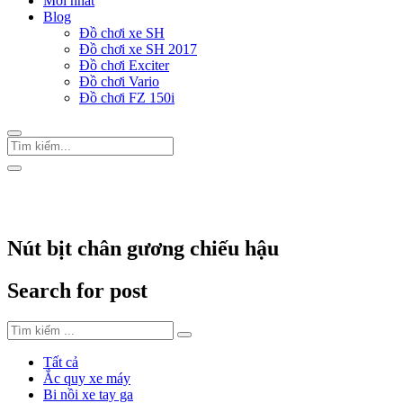
Mới nhất
Blog
Đồ chơi xe SH
Đồ chơi xe SH 2017
Đồ chơi Exciter
Đồ chơi Vario
Đồ chơi FZ 150i
Trang Chủ
/
Thẻ "Nút bịt chân gương chiếu hậu"
Nút bịt chân gương chiếu hậu
Search for post
Tất cả
Ắc quy xe máy
Bi nồi xe tay ga