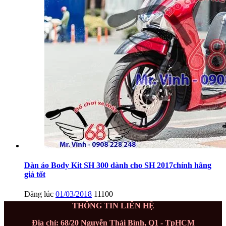
Dàn áo Body Kit SH 300 dành cho SH 2017chính hãng
giá tốt
Đăng lúc
01/03/2018
11100
THÔNG TIN LIÊN HỆ
Địa chỉ: 68/20 Nguyễn Thái Bình, Q1 - TpHCM