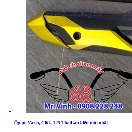
Ốp pô Vario, Click 125 ThaiLan kiểu mới nhất