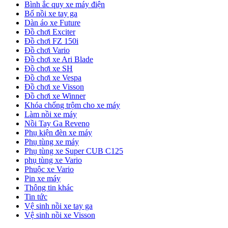
Bình ắc quy xe máy điện
Bố nồi xe tay ga
Dàn áo xe Future
Đồ chơi Exciter
Đồ chơi FZ 150i
Đồ chơi Vario
Đồ chơi xe Ari Blade
Đồ chơi xe SH
Đồ chơi xe Vespa
Đồ chơi xe Visson
Đồ chơi xe Winner
Khóa chống trộm cho xe máy
Làm nồi xe máy
Nồi Tay Ga Reveno
Phụ kiện đèn xe máy
Phụ tùng xe máy
Phụ tùng xe Super CUB C125
phụ tùng xe Vario
Phuộc xe Vario
Pin xe máy
Thông tin khác
Tin tức
Vệ sinh nồi xe tay ga
Vệ sinh nồi xe Visson