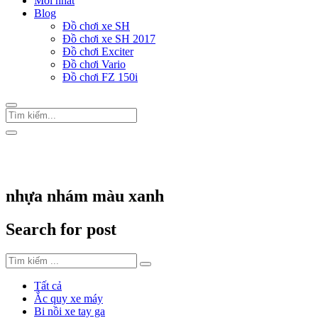
Mới nhất
Blog
Đồ chơi xe SH
Đồ chơi xe SH 2017
Đồ chơi Exciter
Đồ chơi Vario
Đồ chơi FZ 150i
Trang Chủ
/
Thẻ "nhựa nhám màu xanh"
nhựa nhám màu xanh
Search for post
Tất cả
Ắc quy xe máy
Bi nồi xe tay ga