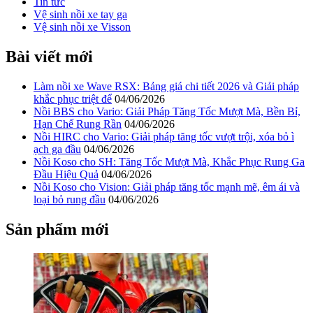
Tin tức
Vệ sinh nồi xe tay ga
Vệ sinh nồi xe Visson
Bài viết mới
Làm nồi xe Wave RSX: Bảng giá chi tiết 2026 và Giải pháp
khắc phục triệt để
04/06/2026
Nồi BBS cho Vario: Giải Pháp Tăng Tốc Mượt Mà, Bền Bỉ,
Hạn Chế Rung Rần
04/06/2026
Nồi HIRC cho Vario: Giải pháp tăng tốc vượt trội, xóa bỏ ì
ạch ga đầu
04/06/2026
Nồi Koso cho SH: Tăng Tốc Mượt Mà, Khắc Phục Rung Ga
Đầu Hiệu Quả
04/06/2026
Nồi Koso cho Vision: Giải pháp tăng tốc mạnh mẽ, êm ái và
loại bỏ rung đầu
04/06/2026
Sản phẩm mới