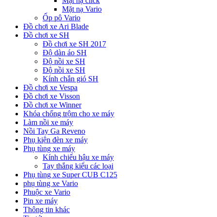
Mặt nạ click
Mặt nạ Vario
Ốp pô Vario
Đồ chơi xe Ari Blade
Đồ chơi xe SH
Đồ chơi xe SH 2017
Độ dàn áo SH
Độ nồi xe SH
Độ nồi xe SH
Kính chắn gió SH
Đồ chơi xe Vespa
Đồ chơi xe Visson
Đồ chơi xe Winner
Khóa chống trộm cho xe máy
Làm nồi xe máy
Nồi Tay Ga Reveno
Phụ kiện đèn xe máy
Phụ tùng xe máy
Kính chiếu hậu xe máy
Tay thắng kiểu các loại
Phụ tùng xe Super CUB C125
phụ tùng xe Vario
Phuộc xe Vario
Pin xe máy
Thông tin khác