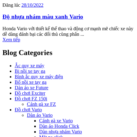
Đăng lúc
28/10/2022
Độ nhựa nhám màu xanh Vario
Honda Vario với thiết kế thể thao và động cơ mạnh mẽ chiếc xe này
dễ dàng đánh bại các đối thủ cùng phân ...
Xem tiếp
Blog Categories
Ắc quy xe máy
Bi nồi xe tay ga
Bình ắc quy xe máy điện
Bố nồi xe tay ga
Dàn áo xe Future
Đồ chơi Exciter
Đồ chơi FZ 150i
Cánh gà xe FZ
Đồ chơi Vario
Dàn áo Vario
Cánh gà xe Vario
Dàn áo Honda Click
Dàn nhựa nhám Vario