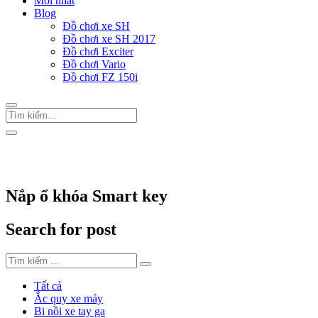
Mới nhất
Blog
Đồ chơi xe SH
Đồ chơi xe SH 2017
Đồ chơi Exciter
Đồ chơi Vario
Đồ chơi FZ 150i
Trang Chủ
/
Thẻ "Nắp ổ khóa Smart key"
Nắp ổ khóa Smart key
Search for post
Tất cả
Ắc quy xe máy
Bi nồi xe tay ga