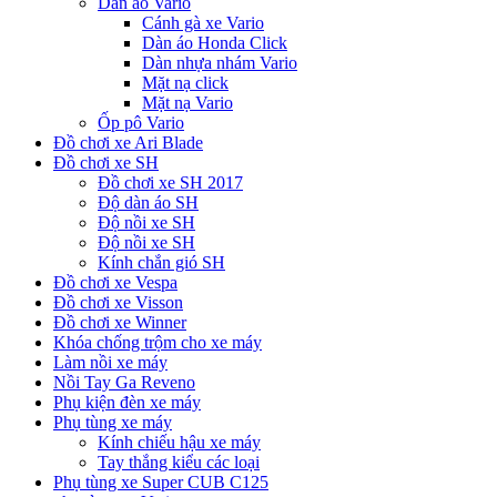
Dàn áo Vario
Cánh gà xe Vario
Dàn áo Honda Click
Dàn nhựa nhám Vario
Mặt nạ click
Mặt nạ Vario
Ốp pô Vario
Đồ chơi xe Ari Blade
Đồ chơi xe SH
Đồ chơi xe SH 2017
Độ dàn áo SH
Độ nồi xe SH
Độ nồi xe SH
Kính chắn gió SH
Đồ chơi xe Vespa
Đồ chơi xe Visson
Đồ chơi xe Winner
Khóa chống trộm cho xe máy
Làm nồi xe máy
Nồi Tay Ga Reveno
Phụ kiện đèn xe máy
Phụ tùng xe máy
Kính chiếu hậu xe máy
Tay thắng kiểu các loại
Phụ tùng xe Super CUB C125