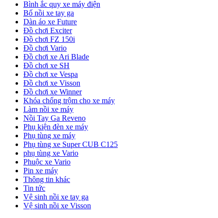
Bình ắc quy xe máy điện
Bố nồi xe tay ga
Dàn áo xe Future
Đồ chơi Exciter
Đồ chơi FZ 150i
Đồ chơi Vario
Đồ chơi xe Ari Blade
Đồ chơi xe SH
Đồ chơi xe Vespa
Đồ chơi xe Visson
Đồ chơi xe Winner
Khóa chống trộm cho xe máy
Làm nồi xe máy
Nồi Tay Ga Reveno
Phụ kiện đèn xe máy
Phụ tùng xe máy
Phụ tùng xe Super CUB C125
phụ tùng xe Vario
Phuộc xe Vario
Pin xe máy
Thông tin khác
Tin tức
Vệ sinh nồi xe tay ga
Vệ sinh nồi xe Visson