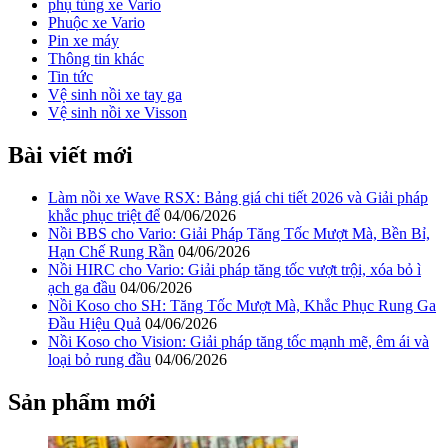
phụ tùng xe Vario
Phuộc xe Vario
Pin xe máy
Thông tin khác
Tin tức
Vệ sinh nồi xe tay ga
Vệ sinh nồi xe Visson
Bài viết mới
Làm nồi xe Wave RSX: Bảng giá chi tiết 2026 và Giải pháp
khắc phục triệt để
04/06/2026
Nồi BBS cho Vario: Giải Pháp Tăng Tốc Mượt Mà, Bền Bỉ,
Hạn Chế Rung Rần
04/06/2026
Nồi HIRC cho Vario: Giải pháp tăng tốc vượt trội, xóa bỏ ì
ạch ga đầu
04/06/2026
Nồi Koso cho SH: Tăng Tốc Mượt Mà, Khắc Phục Rung Ga
Đầu Hiệu Quả
04/06/2026
Nồi Koso cho Vision: Giải pháp tăng tốc mạnh mẽ, êm ái và
loại bỏ rung đầu
04/06/2026
Sản phẩm mới