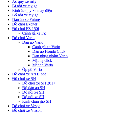
Ắc quy xe máy
Bi nồi xe tay ga
Bình ắc quy xe máy điện
Bố nồi xe tay ga
Dàn áo xe Future
Đồ chơi Exciter
Đồ chơi FZ 150i
Cánh gà xe FZ
Đồ chơi Vario
Dàn áo Vario
Cánh gà xe Vario
Dàn áo Honda Click
Dàn nhựa nhám Vario
Mặt nạ click
Mặt nạ Vario
Ốp pô Vario
Đồ chơi xe Ari Blade
Đồ chơi xe SH
Đồ chơi xe SH 2017
Độ dàn áo SH
Độ nồi xe SH
Độ nồi xe SH
Kính chắn gió SH
Đồ chơi xe Vespa
Đồ chơi xe Visson