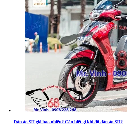
Dàn áo SH giá bao nhiêu? Cần biết gì khi độ dàn áo SH?