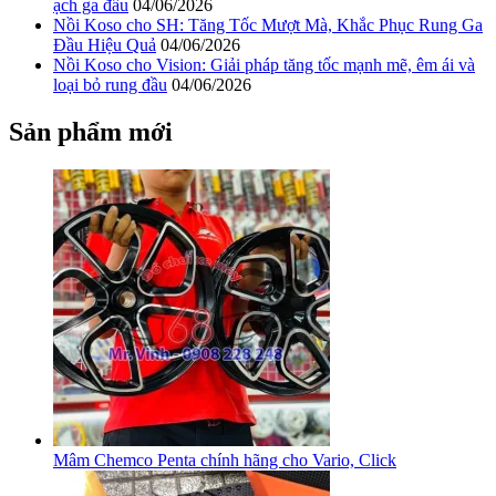
ạch ga đầu
04/06/2026
Nồi Koso cho SH: Tăng Tốc Mượt Mà, Khắc Phục Rung Ga
Đầu Hiệu Quả
04/06/2026
Nồi Koso cho Vision: Giải pháp tăng tốc mạnh mẽ, êm ái và
loại bỏ rung đầu
04/06/2026
Sản phẩm mới
Mâm Chemco Penta chính hãng cho Vario, Click