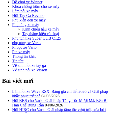
Đồ chơi xe Winner
Khóa chống trộm cho xe máy
Làm nồi xe máy
Nồi Tay Ga Reveno
Phụ kiện đèn xe máy
Phụ tùng xe máy
Kính chiếu hậu xe máy
Tay thắng kiểu các loại
Phụ tùng xe Super CUB C125
phụ tùng xe Vario
Phuộc xe Vario
Pin xe máy
Thông tin khác
Tin tức
Vệ sinh nồi xe tay ga
Vệ sinh nồi xe Visson
Bài viết mới
Làm nồi xe Wave RSX: Bảng giá chi tiết 2026 và Giải pháp
khắc phục triệt để
04/06/2026
Nồi BBS cho Vario: Giải Pháp Tăng Tốc Mượt Mà, Bền Bỉ,
Hạn Chế Rung Rần
04/06/2026
Nồi HIRC cho Vario: Giải pháp tăng tốc vượt trội, xóa bỏ ì