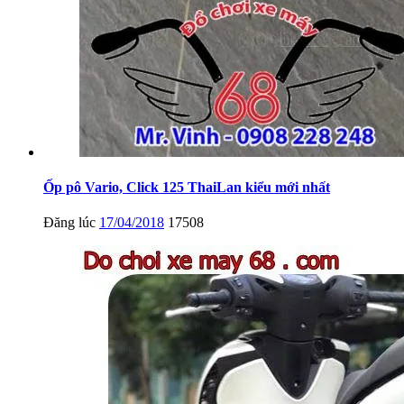
Ốp pô Vario, Click 125 ThaiLan kiểu mới nhất
Đăng lúc
17/04/2018
17508