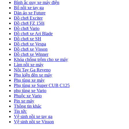
Bình ắc quy xe máy điện
Bố nồi xe tay ga
Dàn áo xe Future
Đồ chơi Exciter
Đồ chơi FZ 150i
Đồ chơi Vario
Đồ chơi xe Ari Blade
Đồ chơi xe SH
Đồ chơi xe Vespa
Đồ chơi xe Visson
Đồ chơi xe Winner
Khóa chống trộm cho xe máy
Làm nồi xe máy
Nồi Tay Ga Reveno
Phụ kiện đèn xe máy
Phụ tùng xe máy
Phụ tùng xe Super CUB C125
phụ tùng xe Vario
Phuộc xe Vario
Pin xe máy
Thông tin khác
Tin tức
Vệ sinh nồi xe tay ga
Vệ sinh nồi xe Visson