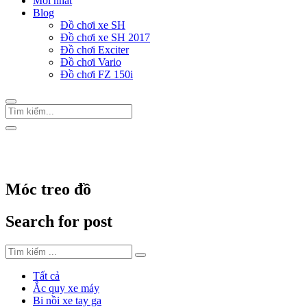
Mới nhất
Blog
Đồ chơi xe SH
Đồ chơi xe SH 2017
Đồ chơi Exciter
Đồ chơi Vario
Đồ chơi FZ 150i
Trang Chủ
/
Thẻ "Móc treo đồ"
Móc treo đồ
Search for post
Tất cả
Ắc quy xe máy
Bi nồi xe tay ga