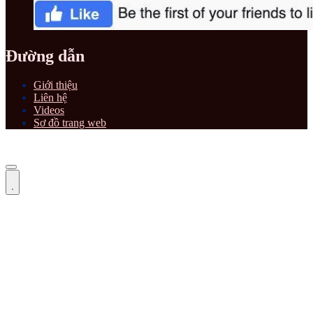
Đường dẫn
Giới thiệu
Liên hệ
Videos
Sơ đồ trang web