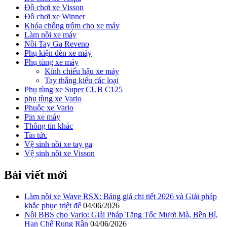
Đồ chơi xe Visson
Đồ chơi xe Winner
Khóa chống trộm cho xe máy
Làm nồi xe máy
Nồi Tay Ga Reveno
Phụ kiện đèn xe máy
Phụ tùng xe máy
Kính chiếu hậu xe máy
Tay thắng kiểu các loại
Phụ tùng xe Super CUB C125
phụ tùng xe Vario
Phuộc xe Vario
Pin xe máy
Thông tin khác
Tin tức
Vệ sinh nồi xe tay ga
Vệ sinh nồi xe Visson
Bài viết mới
Làm nồi xe Wave RSX: Bảng giá chi tiết 2026 và Giải pháp
khắc phục triệt để
04/06/2026
Nồi BBS cho Vario: Giải Pháp Tăng Tốc Mượt Mà, Bền Bỉ,
Hạn Chế Rung Rần
04/06/2026