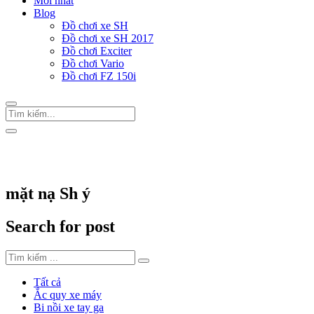
Mới nhất
Blog
Đồ chơi xe SH
Đồ chơi xe SH 2017
Đồ chơi Exciter
Đồ chơi Vario
Đồ chơi FZ 150i
Trang Chủ
/
Thẻ "mặt nạ Sh ý"
mặt nạ Sh ý
Search for post
Tất cả
Ắc quy xe máy
Bi nồi xe tay ga