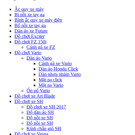
Ắc quy xe máy
Bi nồi xe tay ga
Bình ắc quy xe máy điện
Bố nồi xe tay ga
Dàn áo xe Future
Đồ chơi Exciter
Đồ chơi FZ 150i
Cánh gà xe FZ
Đồ chơi Vario
Dàn áo Vario
Cánh gà xe Vario
Dàn áo Honda Click
Dàn nhựa nhám Vario
Mặt nạ click
Mặt nạ Vario
Ốp pô Vario
Đồ chơi xe Ari Blade
Đồ chơi xe SH
Đồ chơi xe SH 2017
Độ dàn áo SH
Độ nồi xe SH
Độ nồi xe SH
Kính chắn gió SH
Đồ chơi xe Vespa