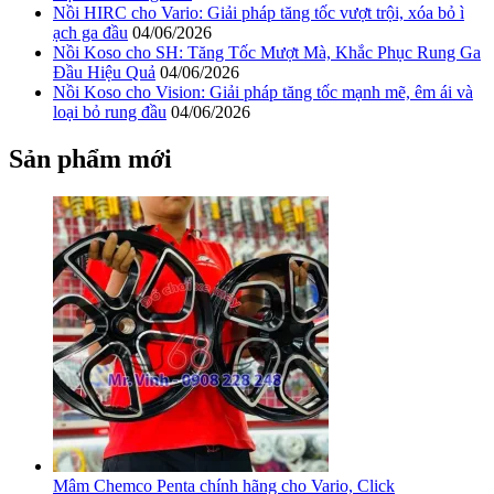
Nồi HIRC cho Vario: Giải pháp tăng tốc vượt trội, xóa bỏ ì
ạch ga đầu
04/06/2026
Nồi Koso cho SH: Tăng Tốc Mượt Mà, Khắc Phục Rung Ga
Đầu Hiệu Quả
04/06/2026
Nồi Koso cho Vision: Giải pháp tăng tốc mạnh mẽ, êm ái và
loại bỏ rung đầu
04/06/2026
Sản phẩm mới
Mâm Chemco Penta chính hãng cho Vario, Click