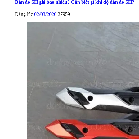
Dàn áo SH giá bao nhiêu? Cần biết gì khi độ dàn áo SH?
Đăng lúc
02/03/2020
27959