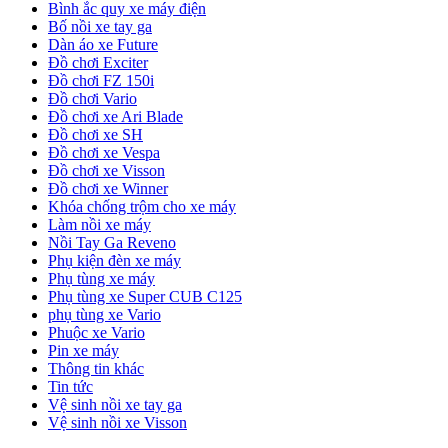
Bình ắc quy xe máy điện
Bố nồi xe tay ga
Dàn áo xe Future
Đồ chơi Exciter
Đồ chơi FZ 150i
Đồ chơi Vario
Đồ chơi xe Ari Blade
Đồ chơi xe SH
Đồ chơi xe Vespa
Đồ chơi xe Visson
Đồ chơi xe Winner
Khóa chống trộm cho xe máy
Làm nồi xe máy
Nồi Tay Ga Reveno
Phụ kiện đèn xe máy
Phụ tùng xe máy
Phụ tùng xe Super CUB C125
phụ tùng xe Vario
Phuộc xe Vario
Pin xe máy
Thông tin khác
Tin tức
Vệ sinh nồi xe tay ga
Vệ sinh nồi xe Visson