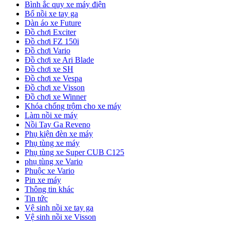
Bình ắc quy xe máy điện
Bố nồi xe tay ga
Dàn áo xe Future
Đồ chơi Exciter
Đồ chơi FZ 150i
Đồ chơi Vario
Đồ chơi xe Ari Blade
Đồ chơi xe SH
Đồ chơi xe Vespa
Đồ chơi xe Visson
Đồ chơi xe Winner
Khóa chống trộm cho xe máy
Làm nồi xe máy
Nồi Tay Ga Reveno
Phụ kiện đèn xe máy
Phụ tùng xe máy
Phụ tùng xe Super CUB C125
phụ tùng xe Vario
Phuộc xe Vario
Pin xe máy
Thông tin khác
Tin tức
Vệ sinh nồi xe tay ga
Vệ sinh nồi xe Visson