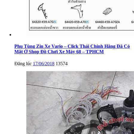
Phụ Tùng Zin Xe Vario – Click Thái Chính Hãng Đã Có
Mặt Ở Shop Đồ Chơi Xe Máy 68 – TPHCM
Đăng lúc
17/06/2018
13574