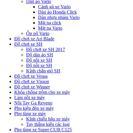
Dàn áo Vario
Cánh gà xe Vario
Dàn áo Honda Click
Dàn nhựa nhám Vario
Mặt nạ click
Mặt nạ Vario
Ốp pô Vario
Đồ chơi xe Ari Blade
Đồ chơi xe SH
Đồ chơi xe SH 2017
Độ dàn áo SH
Độ nồi xe SH
Độ nồi xe SH
Kính chắn gió SH
Đồ chơi xe Vespa
Đồ chơi xe Visson
Đồ chơi xe Winner
Khóa chống trộm cho xe máy
Làm nồi xe máy
Nồi Tay Ga Reveno
Phụ kiện đèn xe máy
Phụ tùng xe máy
Kính chiếu hậu xe máy
Tay thắng kiểu các loại
Phụ tùng xe Super CUB C125