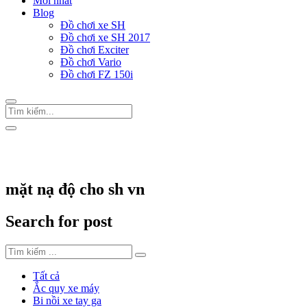
Mới nhất
Blog
Đồ chơi xe SH
Đồ chơi xe SH 2017
Đồ chơi Exciter
Đồ chơi Vario
Đồ chơi FZ 150i
Trang Chủ
/
Thẻ "mặt nạ độ cho sh vn"
mặt nạ độ cho sh vn
Search for post
Tất cả
Ắc quy xe máy
Bi nồi xe tay ga