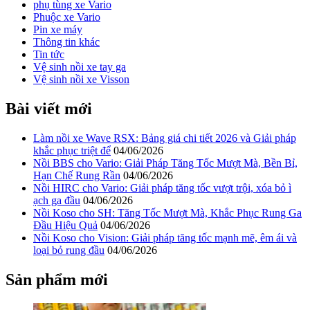
phụ tùng xe Vario
Phuộc xe Vario
Pin xe máy
Thông tin khác
Tin tức
Vệ sinh nồi xe tay ga
Vệ sinh nồi xe Visson
Bài viết mới
Làm nồi xe Wave RSX: Bảng giá chi tiết 2026 và Giải pháp
khắc phục triệt để
04/06/2026
Nồi BBS cho Vario: Giải Pháp Tăng Tốc Mượt Mà, Bền Bỉ,
Hạn Chế Rung Rần
04/06/2026
Nồi HIRC cho Vario: Giải pháp tăng tốc vượt trội, xóa bỏ ì
ạch ga đầu
04/06/2026
Nồi Koso cho SH: Tăng Tốc Mượt Mà, Khắc Phục Rung Ga
Đầu Hiệu Quả
04/06/2026
Nồi Koso cho Vision: Giải pháp tăng tốc mạnh mẽ, êm ái và
loại bỏ rung đầu
04/06/2026
Sản phẩm mới