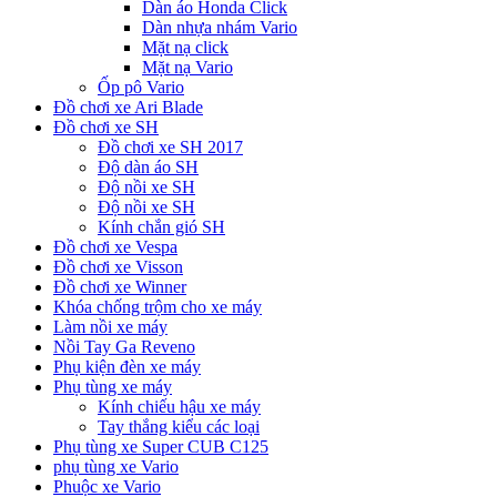
Dàn áo Honda Click
Dàn nhựa nhám Vario
Mặt nạ click
Mặt nạ Vario
Ốp pô Vario
Đồ chơi xe Ari Blade
Đồ chơi xe SH
Đồ chơi xe SH 2017
Độ dàn áo SH
Độ nồi xe SH
Độ nồi xe SH
Kính chắn gió SH
Đồ chơi xe Vespa
Đồ chơi xe Visson
Đồ chơi xe Winner
Khóa chống trộm cho xe máy
Làm nồi xe máy
Nồi Tay Ga Reveno
Phụ kiện đèn xe máy
Phụ tùng xe máy
Kính chiếu hậu xe máy
Tay thắng kiểu các loại
Phụ tùng xe Super CUB C125
phụ tùng xe Vario
Phuộc xe Vario