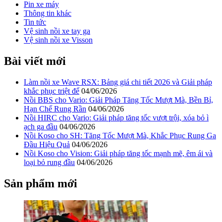
Pin xe máy
Thông tin khác
Tin tức
Vệ sinh nồi xe tay ga
Vệ sinh nồi xe Visson
Bài viết mới
Làm nồi xe Wave RSX: Bảng giá chi tiết 2026 và Giải pháp
khắc phục triệt để
04/06/2026
Nồi BBS cho Vario: Giải Pháp Tăng Tốc Mượt Mà, Bền Bỉ,
Hạn Chế Rung Rần
04/06/2026
Nồi HIRC cho Vario: Giải pháp tăng tốc vượt trội, xóa bỏ ì
ạch ga đầu
04/06/2026
Nồi Koso cho SH: Tăng Tốc Mượt Mà, Khắc Phục Rung Ga
Đầu Hiệu Quả
04/06/2026
Nồi Koso cho Vision: Giải pháp tăng tốc mạnh mẽ, êm ái và
loại bỏ rung đầu
04/06/2026
Sản phẩm mới