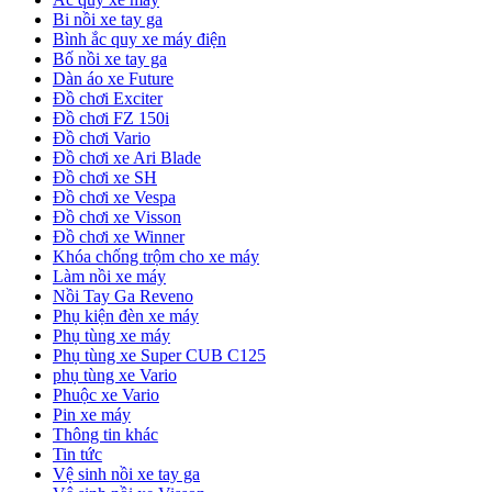
Bi nồi xe tay ga
Bình ắc quy xe máy điện
Bố nồi xe tay ga
Dàn áo xe Future
Đồ chơi Exciter
Đồ chơi FZ 150i
Đồ chơi Vario
Đồ chơi xe Ari Blade
Đồ chơi xe SH
Đồ chơi xe Vespa
Đồ chơi xe Visson
Đồ chơi xe Winner
Khóa chống trộm cho xe máy
Làm nồi xe máy
Nồi Tay Ga Reveno
Phụ kiện đèn xe máy
Phụ tùng xe máy
Phụ tùng xe Super CUB C125
phụ tùng xe Vario
Phuộc xe Vario
Pin xe máy
Thông tin khác
Tin tức
Vệ sinh nồi xe tay ga