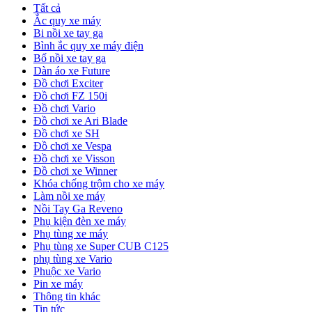
Tất cả
Ắc quy xe máy
Bi nồi xe tay ga
Bình ắc quy xe máy điện
Bố nồi xe tay ga
Dàn áo xe Future
Đồ chơi Exciter
Đồ chơi FZ 150i
Đồ chơi Vario
Đồ chơi xe Ari Blade
Đồ chơi xe SH
Đồ chơi xe Vespa
Đồ chơi xe Visson
Đồ chơi xe Winner
Khóa chống trộm cho xe máy
Làm nồi xe máy
Nồi Tay Ga Reveno
Phụ kiện đèn xe máy
Phụ tùng xe máy
Phụ tùng xe Super CUB C125
phụ tùng xe Vario
Phuộc xe Vario
Pin xe máy
Thông tin khác
Tin tức