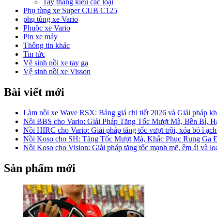
Tay thắng kiểu các loại
Phụ tùng xe Super CUB C125
phụ tùng xe Vario
Phuộc xe Vario
Pin xe máy
Thông tin khác
Tin tức
Vệ sinh nồi xe tay ga
Vệ sinh nồi xe Visson
Bài viết mới
Làm nồi xe Wave RSX: Bảng giá chi tiết 2026 và Giải pháp khắ
Nồi BBS cho Vario: Giải Pháp Tăng Tốc Mượt Mà, Bền Bỉ, 
Nồi HIRC cho Vario: Giải pháp tăng tốc vượt trội, xóa bỏ ì ạch
Nồi Koso cho SH: Tăng Tốc Mượt Mà, Khắc Phục Rung Ga 
Nồi Koso cho Vision: Giải pháp tăng tốc mạnh mẽ, êm ái và lo
Sản phẩm mới