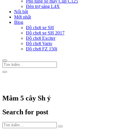
Phụ tùng xe máy Cup C125
Đèn trợ sáng L4X
Nổi bật
Mới nhất
Blog
Đồ chơi xe SH
Đồ chơi xe SH 2017
Đồ chơi Exciter
Đồ chơi Vario
Đồ chơi FZ 150i
Trang Chủ
/
Thẻ "Mâm 5 cây Sh ý"
Mâm 5 cây Sh ý
Search for post