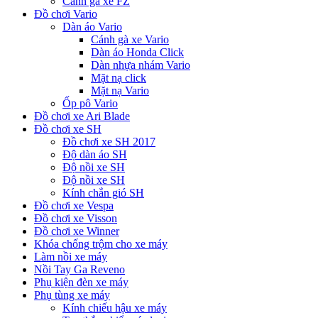
Cánh gà xe FZ
Đồ chơi Vario
Dàn áo Vario
Cánh gà xe Vario
Dàn áo Honda Click
Dàn nhựa nhám Vario
Mặt nạ click
Mặt nạ Vario
Ốp pô Vario
Đồ chơi xe Ari Blade
Đồ chơi xe SH
Đồ chơi xe SH 2017
Độ dàn áo SH
Độ nồi xe SH
Độ nồi xe SH
Kính chắn gió SH
Đồ chơi xe Vespa
Đồ chơi xe Visson
Đồ chơi xe Winner
Khóa chống trộm cho xe máy
Làm nồi xe máy
Nồi Tay Ga Reveno
Phụ kiện đèn xe máy
Phụ tùng xe máy
Kính chiếu hậu xe máy