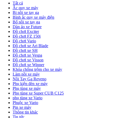
Tất cả
Ắc quy xe máy
Bi nồi xe tay ga
Bình ắc quy xe máy điện
Bố nồi xe tay ga
Dàn áo xe Future
Đồ chơi Exciter
Đồ chơi FZ 150i
Đồ chơi Vario
Đồ chơi xe Ari Blade
Đồ chơi xe SH
Đồ chơi xe Vespa
Đồ chơi xe Visson
Đồ chơi xe Winner
Khóa chống trộm cho xe máy
Làm nồi xe máy
Nồi Tay Ga Reveno
Phụ kiện đèn xe máy
Phụ tùng xe máy
Phụ tùng xe Super CUB C125
phụ tùng xe Vario
Phuộc xe Vario
Pin xe máy
Thông tin khác
Tin tức