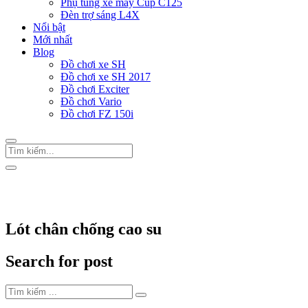
Phụ tùng xe máy Cup C125
Đèn trợ sáng L4X
Nổi bật
Mới nhất
Blog
Đồ chơi xe SH
Đồ chơi xe SH 2017
Đồ chơi Exciter
Đồ chơi Vario
Đồ chơi FZ 150i
Trang Chủ
/
Thẻ "Lót chân chống cao su"
Lót chân chống cao su
Search for post