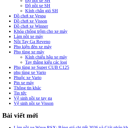
Độ nồi xe SH
Độ nồi xe SH
Kính chắn gió SH
Đồ chơi xe Vespa
Đồ chơi xe Visson
Đồ chơi xe Winner
Khóa chống trộm cho xe máy
Làm nồi xe máy
Nồi Tay Ga Reveno
Phụ kiện đèn xe máy
Phụ tùng xe máy
Kính chiếu hậu xe máy
Tay thắng kiểu các loại
Phụ tùng xe Super CUB C125
phụ tùng xe Vario
Phuộc xe Vario
Pin xe máy
Thông tin khác
Tin tức
Vệ sinh nồi xe tay ga
Vệ sinh nồi xe Visson
Bài viết mới
Làm nồi xe Wave RSX: Bảng giá chi tiết 2026 và Giải pháp khắ