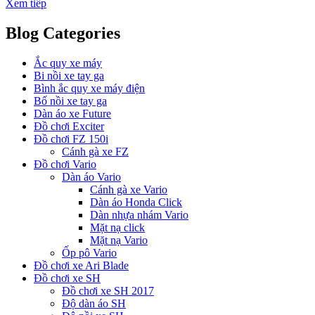
Xem tiếp
Blog Categories
Ắc quy xe máy
Bi nồi xe tay ga
Bình ắc quy xe máy điện
Bố nồi xe tay ga
Dàn áo xe Future
Đồ chơi Exciter
Đồ chơi FZ 150i
Cánh gà xe FZ
Đồ chơi Vario
Dàn áo Vario
Cánh gà xe Vario
Dàn áo Honda Click
Dàn nhựa nhám Vario
Mặt nạ click
Mặt nạ Vario
Ốp pô Vario
Đồ chơi xe Ari Blade
Đồ chơi xe SH
Đồ chơi xe SH 2017
Độ dàn áo SH