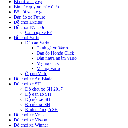
Bi nồi xe tay ga
Bình ắc quy xe máy điện
Bố nồi xe tay ga
Dàn áo xe Future
Đồ chơi Exciter
Đồ chơi FZ 150i
Cánh gà xe FZ
Đồ chơi Vario
Dàn áo Vario
Cánh gà xe Vario
Dàn áo Honda Click
Dàn nhựa nhám Vario
Mặt nạ click
Mặt nạ Vario
Ốp pô Vario
Đồ chơi xe Ari Blade
Đồ chơi xe SH
Đồ chơi xe SH 2017
Độ dàn áo SH
Độ nồi xe SH
Độ nồi xe SH
Kính chắn gió SH
Đồ chơi xe Vespa
Đồ chơi xe Visson
Đồ chơi xe Winner