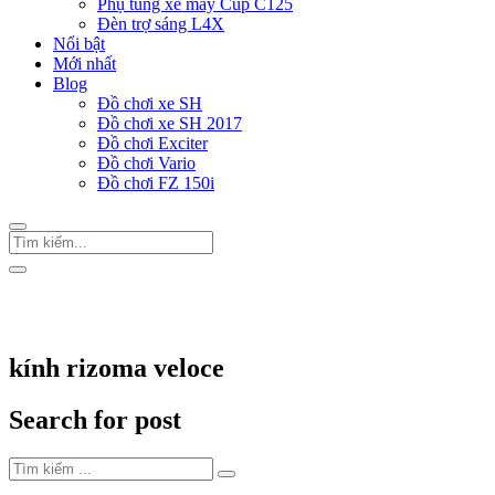
Phụ tùng xe máy Cup C125
Đèn trợ sáng L4X
Nổi bật
Mới nhất
Blog
Đồ chơi xe SH
Đồ chơi xe SH 2017
Đồ chơi Exciter
Đồ chơi Vario
Đồ chơi FZ 150i
Trang Chủ
/
Thẻ "kính rizoma veloce"
kính rizoma veloce
Search for post