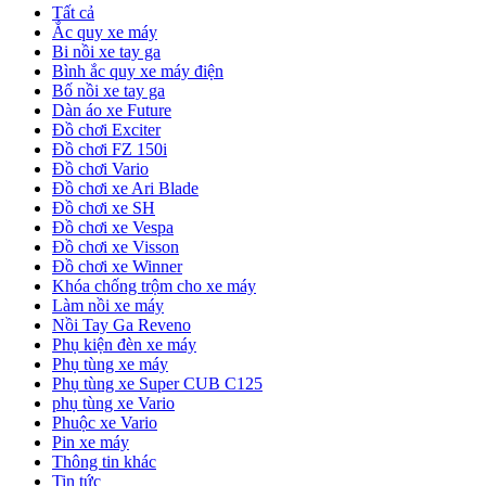
Tất cả
Ắc quy xe máy
Bi nồi xe tay ga
Bình ắc quy xe máy điện
Bố nồi xe tay ga
Dàn áo xe Future
Đồ chơi Exciter
Đồ chơi FZ 150i
Đồ chơi Vario
Đồ chơi xe Ari Blade
Đồ chơi xe SH
Đồ chơi xe Vespa
Đồ chơi xe Visson
Đồ chơi xe Winner
Khóa chống trộm cho xe máy
Làm nồi xe máy
Nồi Tay Ga Reveno
Phụ kiện đèn xe máy
Phụ tùng xe máy
Phụ tùng xe Super CUB C125
phụ tùng xe Vario
Phuộc xe Vario
Pin xe máy
Thông tin khác
Tin tức