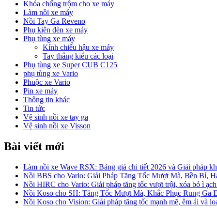
Khóa chống trộm cho xe máy
Làm nồi xe máy
Nồi Tay Ga Reveno
Phụ kiện đèn xe máy
Phụ tùng xe máy
Kính chiếu hậu xe máy
Tay thắng kiểu các loại
Phụ tùng xe Super CUB C125
phụ tùng xe Vario
Phuộc xe Vario
Pin xe máy
Thông tin khác
Tin tức
Vệ sinh nồi xe tay ga
Vệ sinh nồi xe Visson
Bài viết mới
Làm nồi xe Wave RSX: Bảng giá chi tiết 2026 và Giải pháp khắ
Nồi BBS cho Vario: Giải Pháp Tăng Tốc Mượt Mà, Bền Bỉ, 
Nồi HIRC cho Vario: Giải pháp tăng tốc vượt trội, xóa bỏ ì ạch
Nồi Koso cho SH: Tăng Tốc Mượt Mà, Khắc Phục Rung Ga 
Nồi Koso cho Vision: Giải pháp tăng tốc mạnh mẽ, êm ái và lo