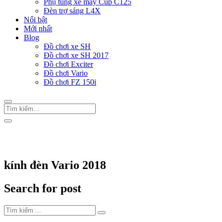
Phụ tùng xe máy Cup C125
Đèn trợ sáng L4X
Nổi bật
Mới nhất
Blog
Đồ chơi xe SH
Đồ chơi xe SH 2017
Đồ chơi Exciter
Đồ chơi Vario
Đồ chơi FZ 150i
Trang Chủ
/
Thẻ "kính đèn Vario 2018"
kính đèn Vario 2018
Search for post