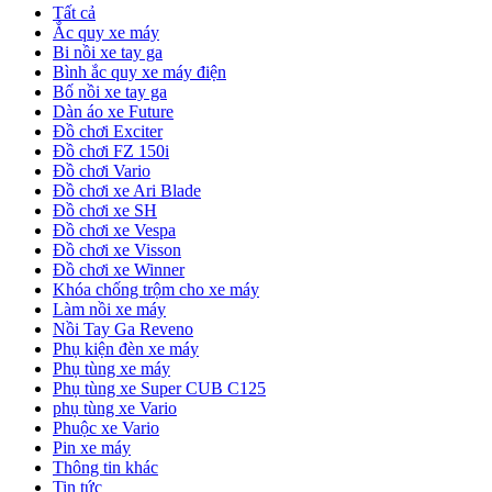
Tất cả
Ắc quy xe máy
Bi nồi xe tay ga
Bình ắc quy xe máy điện
Bố nồi xe tay ga
Dàn áo xe Future
Đồ chơi Exciter
Đồ chơi FZ 150i
Đồ chơi Vario
Đồ chơi xe Ari Blade
Đồ chơi xe SH
Đồ chơi xe Vespa
Đồ chơi xe Visson
Đồ chơi xe Winner
Khóa chống trộm cho xe máy
Làm nồi xe máy
Nồi Tay Ga Reveno
Phụ kiện đèn xe máy
Phụ tùng xe máy
Phụ tùng xe Super CUB C125
phụ tùng xe Vario
Phuộc xe Vario
Pin xe máy
Thông tin khác
Tin tức