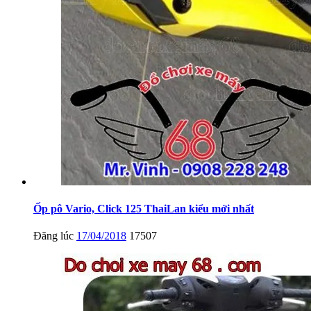
Ốp pô Vario, Click 125 ThaiLan kiểu mới nhất
Đăng lúc
17/04/2018
17507