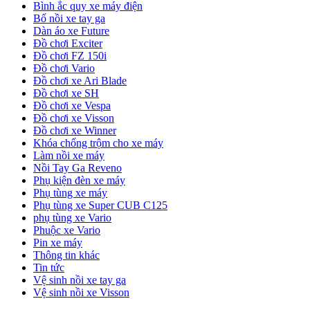
Bình ắc quy xe máy điện
Bố nồi xe tay ga
Dàn áo xe Future
Đồ chơi Exciter
Đồ chơi FZ 150i
Đồ chơi Vario
Đồ chơi xe Ari Blade
Đồ chơi xe SH
Đồ chơi xe Vespa
Đồ chơi xe Visson
Đồ chơi xe Winner
Khóa chống trộm cho xe máy
Làm nồi xe máy
Nồi Tay Ga Reveno
Phụ kiện đèn xe máy
Phụ tùng xe máy
Phụ tùng xe Super CUB C125
phụ tùng xe Vario
Phuộc xe Vario
Pin xe máy
Thông tin khác
Tin tức
Vệ sinh nồi xe tay ga
Vệ sinh nồi xe Visson