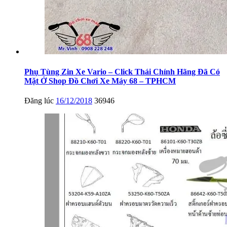
Phụ Tùng Zin Xe Vario – Click Thái Chính Hãng Đã Có
Mặt Ở Shop Đồ Chơi Xe Máy 68 – TPHCM
Đăng lúc
16/12/2018
36946