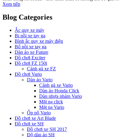
Xem tiếp
Blog Categories
Ắc quy xe máy
Bi nồi xe tay ga
Bình ắc quy xe máy điện
Bố nồi xe tay ga
Dàn áo xe Future
Đồ chơi Exciter
Đồ chơi FZ 150i
Cánh gà xe FZ
Đồ chơi Vario
Dàn áo Vario
Cánh gà xe Vario
Dàn áo Honda Click
Dàn nhựa nhám Vario
Mặt nạ click
Mặt nạ Vario
Ốp pô Vario
Đồ chơi xe Ari Blade
Đồ chơi xe SH
Đồ chơi xe SH 2017
Độ dàn áo SH