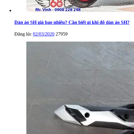
Dàn áo SH giá bao nhiêu? Cần biết gì khi độ dàn áo SH?
Đăng lúc
02/03/2020
27959