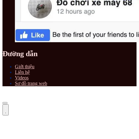
Đường dẫn
Giới thiệu
Liên hệ
Videos
Sơ đồ trang web