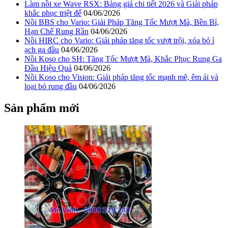
Làm nồi xe Wave RSX: Bảng giá chi tiết 2026 và Giải pháp
khắc phục triệt để
04/06/2026
Nồi BBS cho Vario: Giải Pháp Tăng Tốc Mượt Mà, Bền Bỉ,
Hạn Chế Rung Rần
04/06/2026
Nồi HIRC cho Vario: Giải pháp tăng tốc vượt trội, xóa bỏ ì
ạch ga đầu
04/06/2026
Nồi Koso cho SH: Tăng Tốc Mượt Mà, Khắc Phục Rung Ga
Đầu Hiệu Quả
04/06/2026
Nồi Koso cho Vision: Giải pháp tăng tốc mạnh mẽ, êm ái và
loại bỏ rung đầu
04/06/2026
Sản phẩm mới