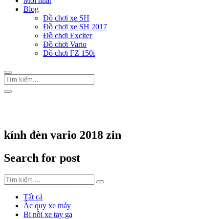
Mới nhất
Blog
Đồ chơi xe SH
Đồ chơi xe SH 2017
Đồ chơi Exciter
Đồ chơi Vario
Đồ chơi FZ 150i
Trang Chủ
/
Thẻ "kính đèn vario 2018 zin"
kính đèn vario 2018 zin
Search for post
Tất cả
Ắc quy xe máy
Bi nồi xe tay ga