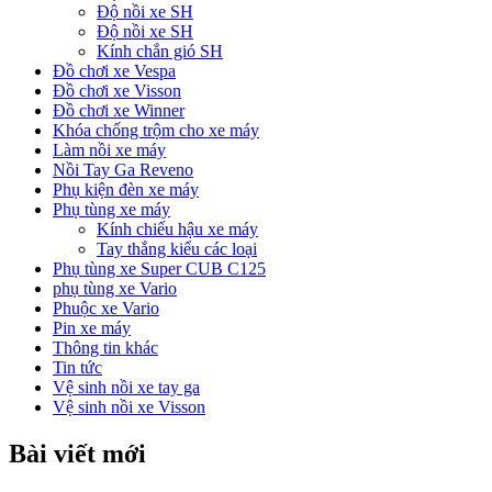
Độ nồi xe SH
Độ nồi xe SH
Kính chắn gió SH
Đồ chơi xe Vespa
Đồ chơi xe Visson
Đồ chơi xe Winner
Khóa chống trộm cho xe máy
Làm nồi xe máy
Nồi Tay Ga Reveno
Phụ kiện đèn xe máy
Phụ tùng xe máy
Kính chiếu hậu xe máy
Tay thắng kiểu các loại
Phụ tùng xe Super CUB C125
phụ tùng xe Vario
Phuộc xe Vario
Pin xe máy
Thông tin khác
Tin tức
Vệ sinh nồi xe tay ga
Vệ sinh nồi xe Visson
Bài viết mới