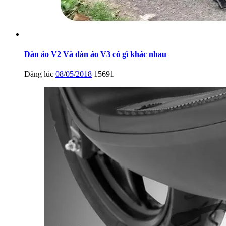
Dàn áo V2 Và dàn áo V3 có gì khác nhau
Đăng lúc
08/05/2018
15691