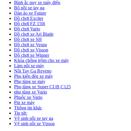
Bình ắc quy xe máy điện
Bố nồi xe tay ga
Dàn áo xe Future
Đồ chơi Exciter
Đồ chơi FZ 150i
Đồ chơi Vario
Đồ chơi xe Ari Blade
Đồ chơi xe SH
Đồ chơi xe Vespa
Đồ chơi xe Visson
Đồ chơi xe Winner
Khóa chống trộm cho xe máy
Làm nồi xe máy
Nồi Tay Ga Reveno
Phụ kiện đèn xe máy
Phụ tùng xe máy
Phụ tùng xe Super CUB C125
phụ tùng xe Vario
Phuộc xe Vario
Pin xe máy
Thông tin khác
Tin tức
Vệ sinh nồi xe tay ga
Vệ sinh nồi xe Visson