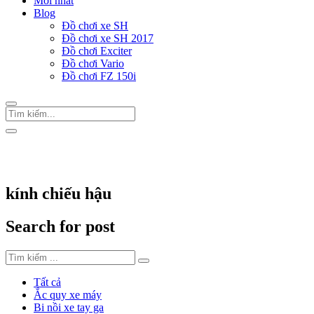
Mới nhất
Blog
Đồ chơi xe SH
Đồ chơi xe SH 2017
Đồ chơi Exciter
Đồ chơi Vario
Đồ chơi FZ 150i
Trang Chủ
/
Thẻ "kính chiếu hậu"
kính chiếu hậu
Search for post
Tất cả
Ắc quy xe máy
Bi nồi xe tay ga