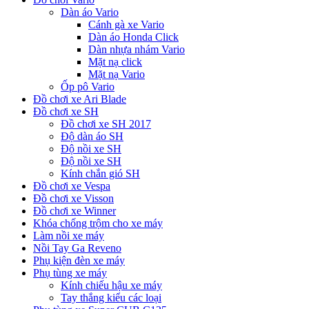
Dàn áo Vario
Cánh gà xe Vario
Dàn áo Honda Click
Dàn nhựa nhám Vario
Mặt nạ click
Mặt nạ Vario
Ốp pô Vario
Đồ chơi xe Ari Blade
Đồ chơi xe SH
Đồ chơi xe SH 2017
Độ dàn áo SH
Độ nồi xe SH
Độ nồi xe SH
Kính chắn gió SH
Đồ chơi xe Vespa
Đồ chơi xe Visson
Đồ chơi xe Winner
Khóa chống trộm cho xe máy
Làm nồi xe máy
Nồi Tay Ga Reveno
Phụ kiện đèn xe máy
Phụ tùng xe máy
Kính chiếu hậu xe máy
Tay thắng kiểu các loại