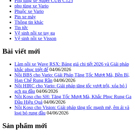
Phụ tùng xe Super CUB C125
phụ tùng xe Vario
Phuộc xe Vario
Pin xe máy
Thông tin khác
Tin tức
Vệ sinh nồi xe tay ga
Vệ sinh nồi xe Visson
Bài viết mới
Làm nồi xe Wave RSX: Bảng giá chi tiết 2026 và Giải pháp
khắc phục triệt để
04/06/2026
Nồi BBS cho Vario: Giải Pháp Tăng Tốc Mượt Mà, Bền Bỉ,
Hạn Chế Rung Rần
04/06/2026
Nồi HIRC cho Vario: Giải pháp tăng tốc vượt trội, xóa bỏ ì
ạch ga đầu
04/06/2026
Nồi Koso cho SH: Tăng Tốc Mượt Mà, Khắc Phục Rung Ga
Đầu Hiệu Quả
04/06/2026
Nồi Koso cho Vision: Giải pháp tăng tốc mạnh mẽ, êm ái và
loại bỏ rung đầu
04/06/2026
Sản phẩm mới