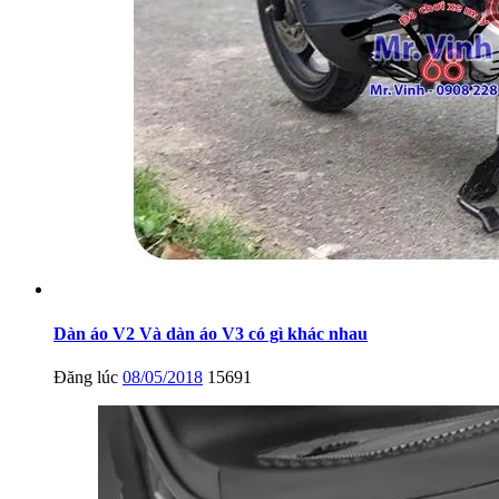
Dàn áo V2 Và dàn áo V3 có gì khác nhau
Đăng lúc
08/05/2018
15691