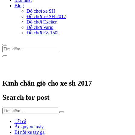
Mới nhất
Blog
Đồ chơi xe SH
Đồ chơi xe SH 2017
Đồ chơi Exciter
Đồ chơi Vario
Đồ chơi FZ 150i
Trang Chủ
/
Thẻ "Kính chắn gió cho xe sh 2017"
Kính chắn gió cho xe sh 2017
Search for post
Tất cả
Ắc quy xe máy
Bi nồi xe tay ga