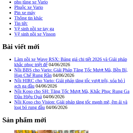
phụ tùng xe Vario
Phuộc xe Vario
Pin xe máy
Thông tin khác
Tin tức
Vệ sinh nồi xe tay ga
Vệ sinh nồi xe Visson
Bài viết mới
Làm nồi xe Wave RSX: Bảng giá chi tiết 2026 và Giải pháp
khắc phục triệt để
04/06/2026
Nồi BBS cho Vario: Giải Pháp Tăng Tốc Mượt Mà, Bền Bỉ,
Hạn Chế Rung Rần
04/06/2026
Nồi HIRC cho Vario: Giải pháp tăng tốc vượt trội, xóa bỏ ì
ạch ga đầu
04/06/2026
Nồi Koso cho SH: Tăng Tốc Mượt Mà, Khắc Phục Rung Ga
Đầu Hiệu Quả
04/06/2026
Nồi Koso cho Vision: Giải pháp tăng tốc mạnh mẽ, êm ái và
loại bỏ rung đầu
04/06/2026
Sản phẩm mới