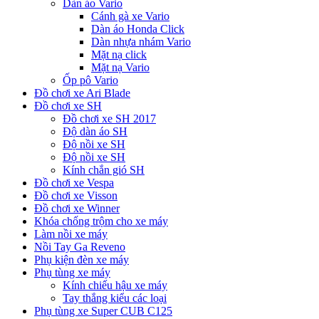
Dàn áo Vario
Cánh gà xe Vario
Dàn áo Honda Click
Dàn nhựa nhám Vario
Mặt nạ click
Mặt nạ Vario
Ốp pô Vario
Đồ chơi xe Ari Blade
Đồ chơi xe SH
Đồ chơi xe SH 2017
Độ dàn áo SH
Độ nồi xe SH
Độ nồi xe SH
Kính chắn gió SH
Đồ chơi xe Vespa
Đồ chơi xe Visson
Đồ chơi xe Winner
Khóa chống trộm cho xe máy
Làm nồi xe máy
Nồi Tay Ga Reveno
Phụ kiện đèn xe máy
Phụ tùng xe máy
Kính chiếu hậu xe máy
Tay thắng kiểu các loại
Phụ tùng xe Super CUB C125