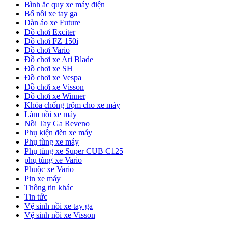
Bình ắc quy xe máy điện
Bố nồi xe tay ga
Dàn áo xe Future
Đồ chơi Exciter
Đồ chơi FZ 150i
Đồ chơi Vario
Đồ chơi xe Ari Blade
Đồ chơi xe SH
Đồ chơi xe Vespa
Đồ chơi xe Visson
Đồ chơi xe Winner
Khóa chống trộm cho xe máy
Làm nồi xe máy
Nồi Tay Ga Reveno
Phụ kiện đèn xe máy
Phụ tùng xe máy
Phụ tùng xe Super CUB C125
phụ tùng xe Vario
Phuộc xe Vario
Pin xe máy
Thông tin khác
Tin tức
Vệ sinh nồi xe tay ga
Vệ sinh nồi xe Visson