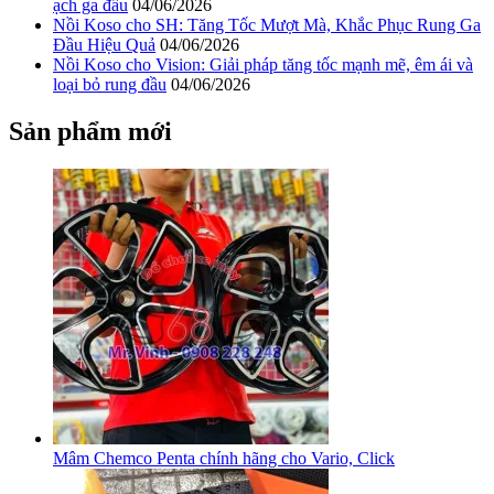
ạch ga đầu
04/06/2026
Nồi Koso cho SH: Tăng Tốc Mượt Mà, Khắc Phục Rung Ga
Đầu Hiệu Quả
04/06/2026
Nồi Koso cho Vision: Giải pháp tăng tốc mạnh mẽ, êm ái và
loại bỏ rung đầu
04/06/2026
Sản phẩm mới
Mâm Chemco Penta chính hãng cho Vario, Click