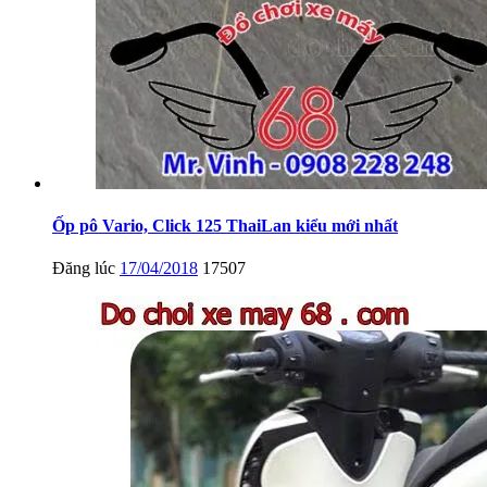
Ốp pô Vario, Click 125 ThaiLan kiểu mới nhất
Đăng lúc
17/04/2018
17507