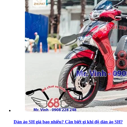
Dàn áo SH giá bao nhiêu? Cần biết gì khi độ dàn áo SH?