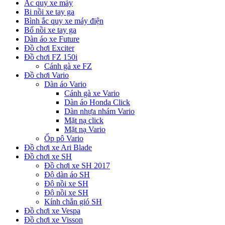
Ắc quy xe máy
Bi nồi xe tay ga
Bình ắc quy xe máy điện
Bố nồi xe tay ga
Dàn áo xe Future
Đồ chơi Exciter
Đồ chơi FZ 150i
Cánh gà xe FZ
Đồ chơi Vario
Dàn áo Vario
Cánh gà xe Vario
Dàn áo Honda Click
Dàn nhựa nhám Vario
Mặt nạ click
Mặt nạ Vario
Ốp pô Vario
Đồ chơi xe Ari Blade
Đồ chơi xe SH
Đồ chơi xe SH 2017
Độ dàn áo SH
Độ nồi xe SH
Độ nồi xe SH
Kính chắn gió SH
Đồ chơi xe Vespa
Đồ chơi xe Visson