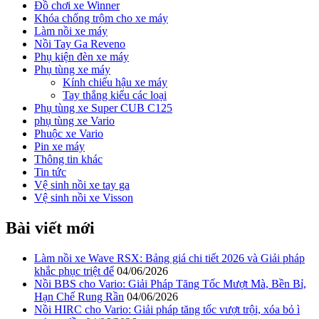
Đồ chơi xe Winner
Khóa chống trộm cho xe máy
Làm nồi xe máy
Nồi Tay Ga Reveno
Phụ kiện đèn xe máy
Phụ tùng xe máy
Kính chiếu hậu xe máy
Tay thắng kiểu các loại
Phụ tùng xe Super CUB C125
phụ tùng xe Vario
Phuộc xe Vario
Pin xe máy
Thông tin khác
Tin tức
Vệ sinh nồi xe tay ga
Vệ sinh nồi xe Visson
Bài viết mới
Làm nồi xe Wave RSX: Bảng giá chi tiết 2026 và Giải pháp
khắc phục triệt để
04/06/2026
Nồi BBS cho Vario: Giải Pháp Tăng Tốc Mượt Mà, Bền Bỉ,
Hạn Chế Rung Rần
04/06/2026
Nồi HIRC cho Vario: Giải pháp tăng tốc vượt trội, xóa bỏ ì