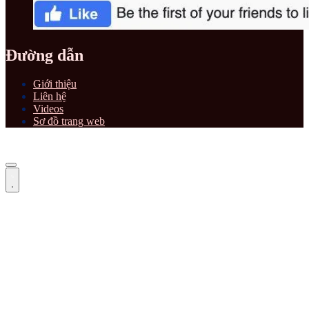
Đường dẫn
Giới thiệu
Liên hệ
Videos
Sơ đồ trang web