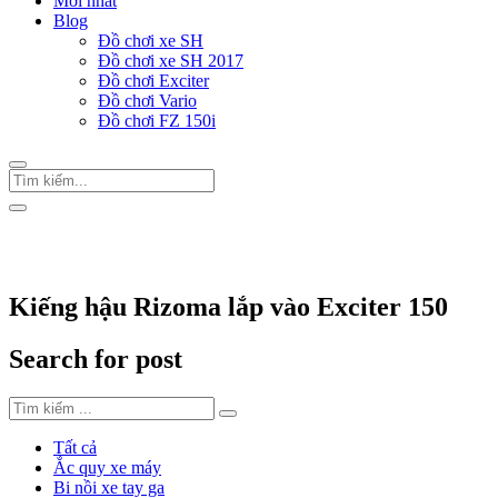
Mới nhất
Blog
Đồ chơi xe SH
Đồ chơi xe SH 2017
Đồ chơi Exciter
Đồ chơi Vario
Đồ chơi FZ 150i
Trang Chủ
/
Thẻ "Kiếng hậu Rizoma lắp vào Exciter 150"
Kiếng hậu Rizoma lắp vào Exciter 150
Search for post
Tất cả
Ắc quy xe máy
Bi nồi xe tay ga