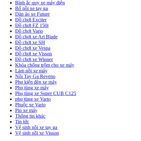
Bình ắc quy xe máy điện
Bố nồi xe tay ga
Dàn áo xe Future
Đồ chơi Exciter
Đồ chơi FZ 150i
Đồ chơi Vario
Đồ chơi xe Ari Blade
Đồ chơi xe SH
Đồ chơi xe Vespa
Đồ chơi xe Visson
Đồ chơi xe Winner
Khóa chống trộm cho xe máy
Làm nồi xe máy
Nồi Tay Ga Reveno
Phụ kiện đèn xe máy
Phụ tùng xe máy
Phụ tùng xe Super CUB C125
phụ tùng xe Vario
Phuộc xe Vario
Pin xe máy
Thông tin khác
Tin tức
Vệ sinh nồi xe tay ga
Vệ sinh nồi xe Visson