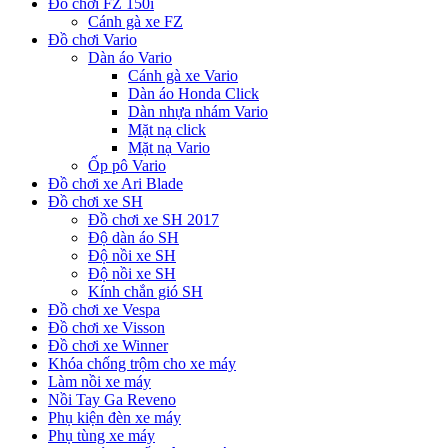
Đồ chơi FZ 150i
Cánh gà xe FZ
Đồ chơi Vario
Dàn áo Vario
Cánh gà xe Vario
Dàn áo Honda Click
Dàn nhựa nhám Vario
Mặt nạ click
Mặt nạ Vario
Ốp pô Vario
Đồ chơi xe Ari Blade
Đồ chơi xe SH
Đồ chơi xe SH 2017
Độ dàn áo SH
Độ nồi xe SH
Độ nồi xe SH
Kính chắn gió SH
Đồ chơi xe Vespa
Đồ chơi xe Visson
Đồ chơi xe Winner
Khóa chống trộm cho xe máy
Làm nồi xe máy
Nồi Tay Ga Reveno
Phụ kiện đèn xe máy
Phụ tùng xe máy