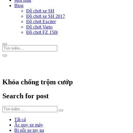
Mới nhất
Blog
Đồ chơi xe SH
Đồ chơi xe SH 2017
Đồ chơi Exciter
Đồ chơi Vario
Đồ chơi FZ 150i
Trang Chủ
/
Thẻ "Khóa chống trộm cướp"
Khóa chống trộm cướp
Search for post
Tất cả
Ắc quy xe máy
Bi nồi xe tay ga