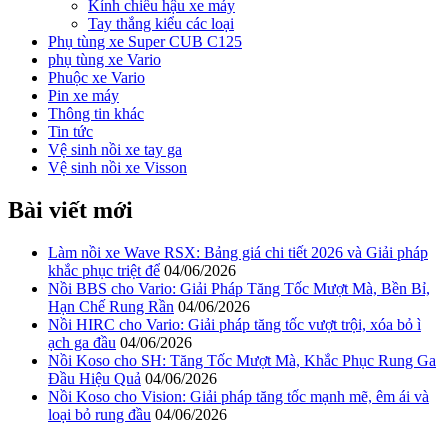
Kính chiếu hậu xe máy
Tay thắng kiểu các loại
Phụ tùng xe Super CUB C125
phụ tùng xe Vario
Phuộc xe Vario
Pin xe máy
Thông tin khác
Tin tức
Vệ sinh nồi xe tay ga
Vệ sinh nồi xe Visson
Bài viết mới
Làm nồi xe Wave RSX: Bảng giá chi tiết 2026 và Giải pháp
khắc phục triệt để
04/06/2026
Nồi BBS cho Vario: Giải Pháp Tăng Tốc Mượt Mà, Bền Bỉ,
Hạn Chế Rung Rần
04/06/2026
Nồi HIRC cho Vario: Giải pháp tăng tốc vượt trội, xóa bỏ ì
ạch ga đầu
04/06/2026
Nồi Koso cho SH: Tăng Tốc Mượt Mà, Khắc Phục Rung Ga
Đầu Hiệu Quả
04/06/2026
Nồi Koso cho Vision: Giải pháp tăng tốc mạnh mẽ, êm ái và
loại bỏ rung đầu
04/06/2026