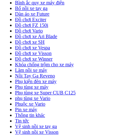
Bình ắc quy xe máy điện
Bố nồi xe tay ga
Dàn áo xe Future
Đồ chơi Exciter
Đồ chơi FZ 150i
Đồ chơi Vario
Đồ chơi xe Ari Blade
Đồ chơi xe SH
Đồ chơi xe Vespa
Đồ chơi xe Visson
Đồ chơi xe Winner
Khóa chống trộm cho xe máy
Làm nồi xe máy
Nồi Tay Ga Reveno
Phụ kiện đèn xe máy
Phụ tùng xe máy
Phụ tùng xe Super CUB C125
phụ tùng xe Vario
Phuộc xe Vario
Pin xe máy
Thông tin khác
Tin tức
Vệ sinh nồi xe tay ga
Vệ sinh nồi xe Visson