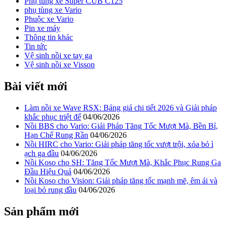
Phụ tùng xe Super CUB C125
phụ tùng xe Vario
Phuộc xe Vario
Pin xe máy
Thông tin khác
Tin tức
Vệ sinh nồi xe tay ga
Vệ sinh nồi xe Visson
Bài viết mới
Làm nồi xe Wave RSX: Bảng giá chi tiết 2026 và Giải pháp
khắc phục triệt để
04/06/2026
Nồi BBS cho Vario: Giải Pháp Tăng Tốc Mượt Mà, Bền Bỉ,
Hạn Chế Rung Rần
04/06/2026
Nồi HIRC cho Vario: Giải pháp tăng tốc vượt trội, xóa bỏ ì
ạch ga đầu
04/06/2026
Nồi Koso cho SH: Tăng Tốc Mượt Mà, Khắc Phục Rung Ga
Đầu Hiệu Quả
04/06/2026
Nồi Koso cho Vision: Giải pháp tăng tốc mạnh mẽ, êm ái và
loại bỏ rung đầu
04/06/2026
Sản phẩm mới