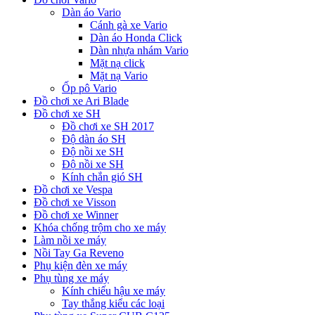
Dàn áo Vario
Cánh gà xe Vario
Dàn áo Honda Click
Dàn nhựa nhám Vario
Mặt nạ click
Mặt nạ Vario
Ốp pô Vario
Đồ chơi xe Ari Blade
Đồ chơi xe SH
Đồ chơi xe SH 2017
Độ dàn áo SH
Độ nồi xe SH
Độ nồi xe SH
Kính chắn gió SH
Đồ chơi xe Vespa
Đồ chơi xe Visson
Đồ chơi xe Winner
Khóa chống trộm cho xe máy
Làm nồi xe máy
Nồi Tay Ga Reveno
Phụ kiện đèn xe máy
Phụ tùng xe máy
Kính chiếu hậu xe máy
Tay thắng kiểu các loại