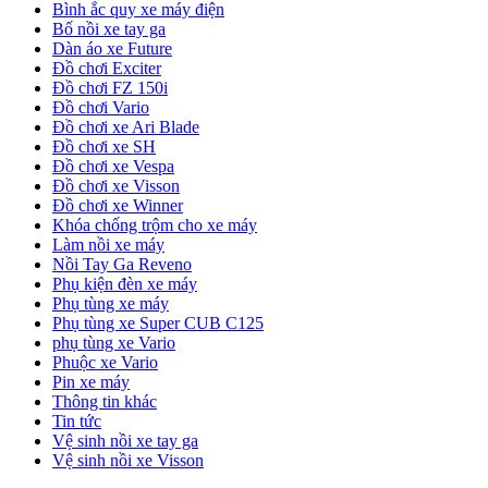
Bình ắc quy xe máy điện
Bố nồi xe tay ga
Dàn áo xe Future
Đồ chơi Exciter
Đồ chơi FZ 150i
Đồ chơi Vario
Đồ chơi xe Ari Blade
Đồ chơi xe SH
Đồ chơi xe Vespa
Đồ chơi xe Visson
Đồ chơi xe Winner
Khóa chống trộm cho xe máy
Làm nồi xe máy
Nồi Tay Ga Reveno
Phụ kiện đèn xe máy
Phụ tùng xe máy
Phụ tùng xe Super CUB C125
phụ tùng xe Vario
Phuộc xe Vario
Pin xe máy
Thông tin khác
Tin tức
Vệ sinh nồi xe tay ga
Vệ sinh nồi xe Visson