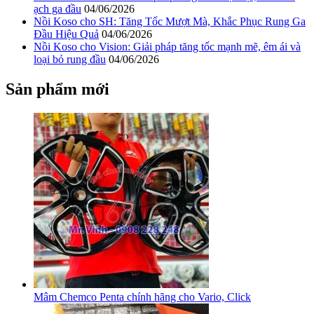
ạch ga đầu
04/06/2026
Nồi Koso cho SH: Tăng Tốc Mượt Mà, Khắc Phục Rung Ga
Đầu Hiệu Quả
04/06/2026
Nồi Koso cho Vision: Giải pháp tăng tốc mạnh mẽ, êm ái và
loại bỏ rung đầu
04/06/2026
Sản phẩm mới
Mâm Chemco Penta chính hãng cho Vario, Click