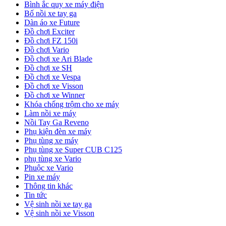
Bình ắc quy xe máy điện
Bố nồi xe tay ga
Dàn áo xe Future
Đồ chơi Exciter
Đồ chơi FZ 150i
Đồ chơi Vario
Đồ chơi xe Ari Blade
Đồ chơi xe SH
Đồ chơi xe Vespa
Đồ chơi xe Visson
Đồ chơi xe Winner
Khóa chống trộm cho xe máy
Làm nồi xe máy
Nồi Tay Ga Reveno
Phụ kiện đèn xe máy
Phụ tùng xe máy
Phụ tùng xe Super CUB C125
phụ tùng xe Vario
Phuộc xe Vario
Pin xe máy
Thông tin khác
Tin tức
Vệ sinh nồi xe tay ga
Vệ sinh nồi xe Visson