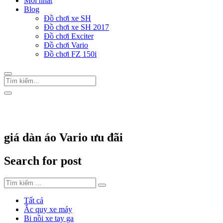
Mới nhất
Blog
Đồ chơi xe SH
Đồ chơi xe SH 2017
Đồ chơi Exciter
Đồ chơi Vario
Đồ chơi FZ 150i
Trang Chủ
/
Thẻ "giá dàn áo Vario ưu đãi"
giá dàn áo Vario ưu đãi
Search for post
Tất cả
Ắc quy xe máy
Bi nồi xe tay ga