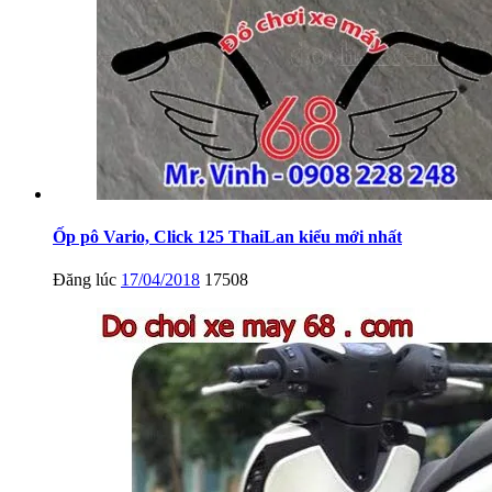
Ốp pô Vario, Click 125 ThaiLan kiểu mới nhất
Đăng lúc
17/04/2018
17508