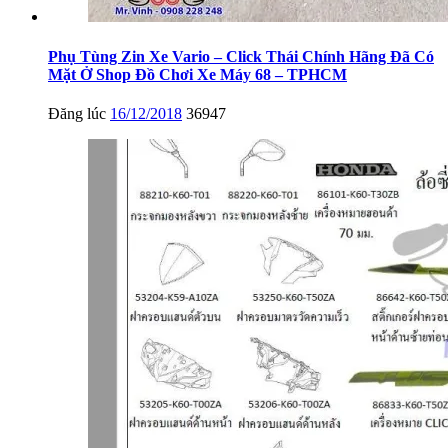
Phụ Tùng Zin Xe Vario – Click Thái Chính Hãng Đã Có
Mặt Ở Shop Đồ Chơi Xe Máy 68 – TPHCM
Đăng lúc
16/12/2018
36947