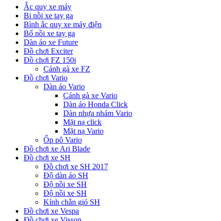
Ắc quy xe máy
Bi nồi xe tay ga
Bình ắc quy xe máy điện
Bố nồi xe tay ga
Dàn áo xe Future
Đồ chơi Exciter
Đồ chơi FZ 150i
Cánh gà xe FZ
Đồ chơi Vario
Dàn áo Vario
Cánh gà xe Vario
Dàn áo Honda Click
Dàn nhựa nhám Vario
Mặt nạ click
Mặt nạ Vario
Ốp pô Vario
Đồ chơi xe Ari Blade
Đồ chơi xe SH
Đồ chơi xe SH 2017
Độ dàn áo SH
Độ nồi xe SH
Độ nồi xe SH
Kính chắn gió SH
Đồ chơi xe Vespa
Đồ chơi xe Visson