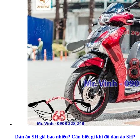
Dàn áo SH giá bao nhiêu? Cần biết gì khi độ dàn áo SH?