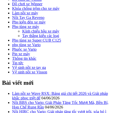
Đồ chơi xe Winner
Khóa chống trộm cho xe máy
Làm nồi xe máy
Nồi Tay Ga Reveno
Phụ kiện đèn xe máy
Phụ tùng xe máy
Kính chiếu hậu xe máy
Tay thắng kiểu các loại
Phụ tùng xe Super CUB C125
phụ tùng xe Vario
Phuộc xe Vario
Pin xe máy
Thông tin khác
Tin tức
Vệ sinh nồi xe tay ga
Vệ sinh nồi xe Visson
Bài viết mới
Làm nồi xe Wave RSX: Bảng giá chi tiết 2026 và Giải pháp
khắc phục triệt để
04/06/2026
Nồi BBS cho Vario: Giải Pháp Tăng Tốc Mượt Mà, Bền Bỉ,
Hạn Chế Rung Rần
04/06/2026
Nồi HIRC cho Vario: Giải pháp tăng tốc vượt trội, xóa bỏ ì