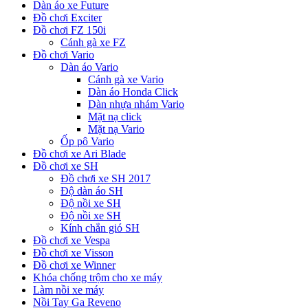
Dàn áo xe Future
Đồ chơi Exciter
Đồ chơi FZ 150i
Cánh gà xe FZ
Đồ chơi Vario
Dàn áo Vario
Cánh gà xe Vario
Dàn áo Honda Click
Dàn nhựa nhám Vario
Mặt nạ click
Mặt nạ Vario
Ốp pô Vario
Đồ chơi xe Ari Blade
Đồ chơi xe SH
Đồ chơi xe SH 2017
Độ dàn áo SH
Độ nồi xe SH
Độ nồi xe SH
Kính chắn gió SH
Đồ chơi xe Vespa
Đồ chơi xe Visson
Đồ chơi xe Winner
Khóa chống trộm cho xe máy
Làm nồi xe máy
Nồi Tay Ga Reveno