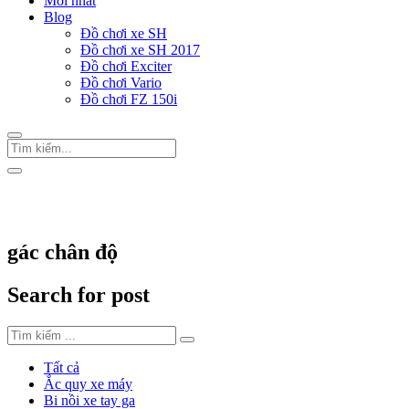
Mới nhất
Blog
Đồ chơi xe SH
Đồ chơi xe SH 2017
Đồ chơi Exciter
Đồ chơi Vario
Đồ chơi FZ 150i
Trang Chủ
/
Thẻ "gác chân độ"
gác chân độ
Search for post
Tất cả
Ắc quy xe máy
Bi nồi xe tay ga