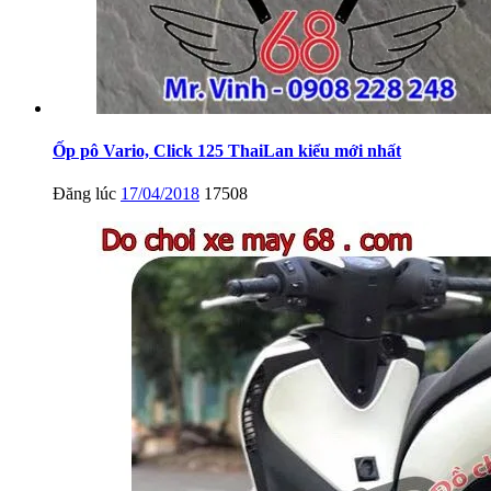
Ốp pô Vario, Click 125 ThaiLan kiểu mới nhất
Đăng lúc
17/04/2018
17508