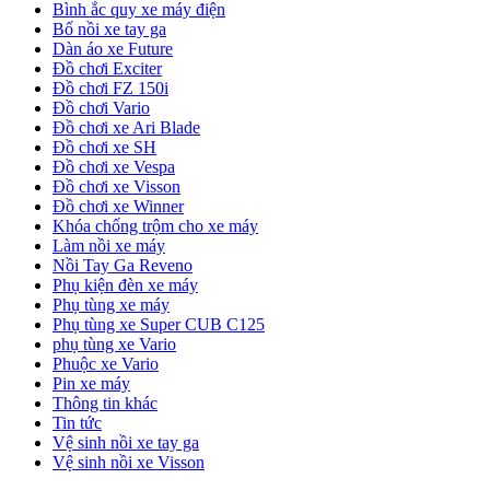
Bình ắc quy xe máy điện
Bố nồi xe tay ga
Dàn áo xe Future
Đồ chơi Exciter
Đồ chơi FZ 150i
Đồ chơi Vario
Đồ chơi xe Ari Blade
Đồ chơi xe SH
Đồ chơi xe Vespa
Đồ chơi xe Visson
Đồ chơi xe Winner
Khóa chống trộm cho xe máy
Làm nồi xe máy
Nồi Tay Ga Reveno
Phụ kiện đèn xe máy
Phụ tùng xe máy
Phụ tùng xe Super CUB C125
phụ tùng xe Vario
Phuộc xe Vario
Pin xe máy
Thông tin khác
Tin tức
Vệ sinh nồi xe tay ga
Vệ sinh nồi xe Visson