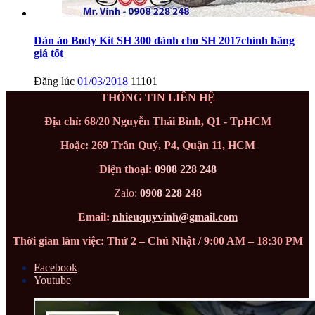
Dàn áo Body Kit SH 300 dành cho SH 2017chính hãng
giá tốt
Đăng lúc
01/03/2018
11101
THÔNG TIN LIÊN HỆ
Địa chỉ: 68/20 Nguyễn Thái Bình, Q1 - TpHCM
Hoặc: 269 Trần Quý, P4, Quận 11, HCM
Điện thoại:
0908 228 248
Zalo:
0908 228 248
Email:
nhieuquyvinh@gmail.com
Thời gian làm việc: Thứ 2 – Chủ Nhật / 9:00 AM – 18:30 PM
Facebook
Youtube