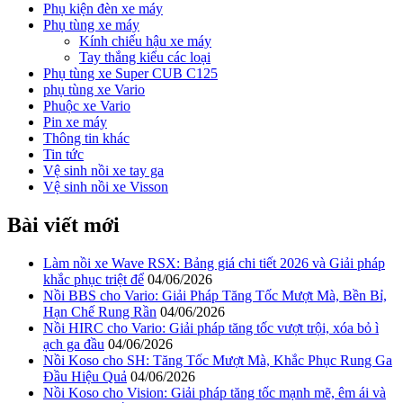
Phụ kiện đèn xe máy
Phụ tùng xe máy
Kính chiếu hậu xe máy
Tay thắng kiểu các loại
Phụ tùng xe Super CUB C125
phụ tùng xe Vario
Phuộc xe Vario
Pin xe máy
Thông tin khác
Tin tức
Vệ sinh nồi xe tay ga
Vệ sinh nồi xe Visson
Bài viết mới
Làm nồi xe Wave RSX: Bảng giá chi tiết 2026 và Giải pháp
khắc phục triệt để
04/06/2026
Nồi BBS cho Vario: Giải Pháp Tăng Tốc Mượt Mà, Bền Bỉ,
Hạn Chế Rung Rần
04/06/2026
Nồi HIRC cho Vario: Giải pháp tăng tốc vượt trội, xóa bỏ ì
ạch ga đầu
04/06/2026
Nồi Koso cho SH: Tăng Tốc Mượt Mà, Khắc Phục Rung Ga
Đầu Hiệu Quả
04/06/2026
Nồi Koso cho Vision: Giải pháp tăng tốc mạnh mẽ, êm ái và