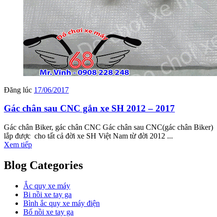
Đăng lúc
17/06/2017
Gác chân sau CNC gắn xe SH 2012 – 2017
Gác chân Biker, gác chân CNC Gác chân sau CNC(gác chân Biker)
lắp được cho tất cả đời xe SH Việt Nam từ đời 2012 ...
Xem tiếp
Blog Categories
Ắc quy xe máy
Bi nồi xe tay ga
Bình ắc quy xe máy điện
Bố nồi xe tay ga