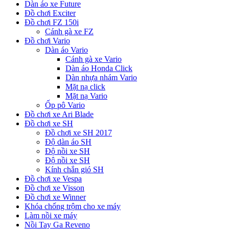
Dàn áo xe Future
Đồ chơi Exciter
Đồ chơi FZ 150i
Cánh gà xe FZ
Đồ chơi Vario
Dàn áo Vario
Cánh gà xe Vario
Dàn áo Honda Click
Dàn nhựa nhám Vario
Mặt nạ click
Mặt nạ Vario
Ốp pô Vario
Đồ chơi xe Ari Blade
Đồ chơi xe SH
Đồ chơi xe SH 2017
Độ dàn áo SH
Độ nồi xe SH
Độ nồi xe SH
Kính chắn gió SH
Đồ chơi xe Vespa
Đồ chơi xe Visson
Đồ chơi xe Winner
Khóa chống trộm cho xe máy
Làm nồi xe máy
Nồi Tay Ga Reveno