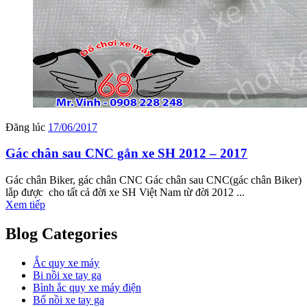
Đăng lúc
17/06/2017
Gác chân sau CNC gắn xe SH 2012 – 2017
Gác chân Biker, gác chân CNC Gác chân sau CNC(gác chân Biker)
lắp được cho tất cả đời xe SH Việt Nam từ đời 2012 ...
Xem tiếp
Blog Categories
Ắc quy xe máy
Bi nồi xe tay ga
Bình ắc quy xe máy điện
Bố nồi xe tay ga