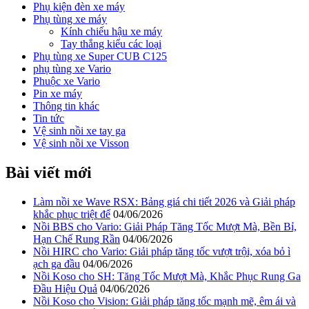
Phụ kiện đèn xe máy
Phụ tùng xe máy
Kính chiếu hậu xe máy
Tay thắng kiểu các loại
Phụ tùng xe Super CUB C125
phụ tùng xe Vario
Phuộc xe Vario
Pin xe máy
Thông tin khác
Tin tức
Vệ sinh nồi xe tay ga
Vệ sinh nồi xe Visson
Bài viết mới
Làm nồi xe Wave RSX: Bảng giá chi tiết 2026 và Giải pháp
khắc phục triệt để
04/06/2026
Nồi BBS cho Vario: Giải Pháp Tăng Tốc Mượt Mà, Bền Bỉ,
Hạn Chế Rung Rần
04/06/2026
Nồi HIRC cho Vario: Giải pháp tăng tốc vượt trội, xóa bỏ ì
ạch ga đầu
04/06/2026
Nồi Koso cho SH: Tăng Tốc Mượt Mà, Khắc Phục Rung Ga
Đầu Hiệu Quả
04/06/2026
Nồi Koso cho Vision: Giải pháp tăng tốc mạnh mẽ, êm ái và