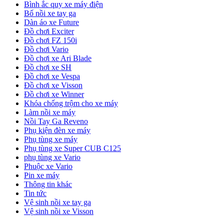
Bình ắc quy xe máy điện
Bố nồi xe tay ga
Dàn áo xe Future
Đồ chơi Exciter
Đồ chơi FZ 150i
Đồ chơi Vario
Đồ chơi xe Ari Blade
Đồ chơi xe SH
Đồ chơi xe Vespa
Đồ chơi xe Visson
Đồ chơi xe Winner
Khóa chống trộm cho xe máy
Làm nồi xe máy
Nồi Tay Ga Reveno
Phụ kiện đèn xe máy
Phụ tùng xe máy
Phụ tùng xe Super CUB C125
phụ tùng xe Vario
Phuộc xe Vario
Pin xe máy
Thông tin khác
Tin tức
Vệ sinh nồi xe tay ga
Vệ sinh nồi xe Visson