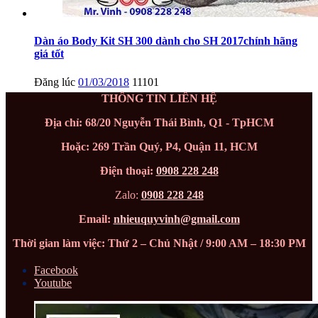
Dàn áo Body Kit SH 300 dành cho SH 2017chính hãng
giá tốt
Đăng lúc
01/03/2018
11101
THÔNG TIN LIÊN HỆ
Địa chỉ: 68/20 Nguyễn Thái Bình, Q1 - TpHCM
Hoặc: 269 Trần Quý, P4, Quận 11, HCM
Điện thoại:
0908 228 248
Zalo:
0908 228 248
Email:
nhieuquyvinh@gmail.com
Thời gian làm việc: Thứ 2 – Chủ Nhật / 9:00 AM – 18:30 PM
Facebook
Youtube