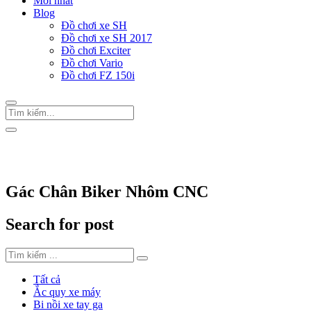
Mới nhất
Blog
Đồ chơi xe SH
Đồ chơi xe SH 2017
Đồ chơi Exciter
Đồ chơi Vario
Đồ chơi FZ 150i
Trang Chủ
/
Thẻ "Gác Chân Biker Nhôm CNC"
Gác Chân Biker Nhôm CNC
Search for post
Tất cả
Ắc quy xe máy
Bi nồi xe tay ga