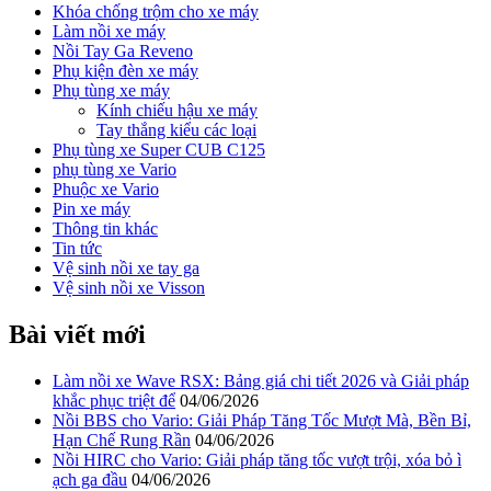
Khóa chống trộm cho xe máy
Làm nồi xe máy
Nồi Tay Ga Reveno
Phụ kiện đèn xe máy
Phụ tùng xe máy
Kính chiếu hậu xe máy
Tay thắng kiểu các loại
Phụ tùng xe Super CUB C125
phụ tùng xe Vario
Phuộc xe Vario
Pin xe máy
Thông tin khác
Tin tức
Vệ sinh nồi xe tay ga
Vệ sinh nồi xe Visson
Bài viết mới
Làm nồi xe Wave RSX: Bảng giá chi tiết 2026 và Giải pháp
khắc phục triệt để
04/06/2026
Nồi BBS cho Vario: Giải Pháp Tăng Tốc Mượt Mà, Bền Bỉ,
Hạn Chế Rung Rần
04/06/2026
Nồi HIRC cho Vario: Giải pháp tăng tốc vượt trội, xóa bỏ ì
ạch ga đầu
04/06/2026