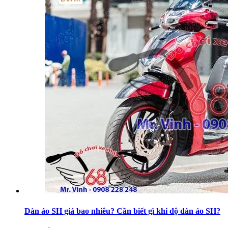
Dàn áo SH giá bao nhiêu? Cần biết gì khi độ dàn áo SH?