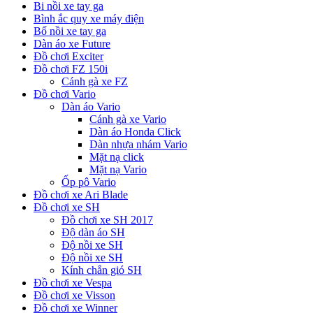
Bi nồi xe tay ga
Bình ắc quy xe máy điện
Bố nồi xe tay ga
Dàn áo xe Future
Đồ chơi Exciter
Đồ chơi FZ 150i
Cánh gà xe FZ
Đồ chơi Vario
Dàn áo Vario
Cánh gà xe Vario
Dàn áo Honda Click
Dàn nhựa nhám Vario
Mặt nạ click
Mặt nạ Vario
Ốp pô Vario
Đồ chơi xe Ari Blade
Đồ chơi xe SH
Đồ chơi xe SH 2017
Độ dàn áo SH
Độ nồi xe SH
Độ nồi xe SH
Kính chắn gió SH
Đồ chơi xe Vespa
Đồ chơi xe Visson
Đồ chơi xe Winner