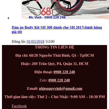
Dàn áo Body Kit SH 300 dành cho SH 2017chính hãng
giá tốt
Đăng lúc
01/03/2018
11100
THÔNG TIN LIÊN HỆ
Địa chỉ: 68/20 Nguyễn Thái Bình, Q1 - TpHCM
Hoặc: 269 Trần Quý, P4, Quận 11, HCM
Điện thoại:
0908 228 248
Zalo:
0908 228 248
Email:
nhieuquyvinh@gmail.com
Thời gian làm việc: Thứ 2 – Chủ Nhật / 9:00 AM – 18:30 PM
Facebook