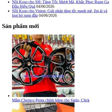
Nồi Koso cho SH: Tăng Tốc Mượt Mà, Khắc Phục Rung Ga
Đầu Hiệu Quả
04/06/2026
Nồi Koso cho Vision: Giải pháp tăng tốc mạnh mẽ, êm ái và
loại bỏ rung đầu
04/06/2026
Sản phẩm mới
Mâm Chemco Penta chính hãng cho Vario, Click