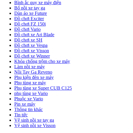
Bình ắc quy xe máy điện
Bố nồi xe tay ga
Dàn áo xe Future
Đồ chơi Exciter
Đồ chơi FZ 150i
Đồ chơi Vario
Đồ chơi xe Ari Blade
Đồ chơi xe SH
Đồ chơi xe Vespa
Đồ chơi xe Visson
Đồ chơi xe Winner
Khóa chống trộm cho xe máy
Làm nồi xe máy
Nồi Tay Ga Reveno
Phụ kiện đèn xe máy
Phụ tùng xe máy
Phụ tùng xe Super CUB C125
phụ tùng xe Vario
Phuộc xe Vario
Pin xe máy
Thông tin khác
Tin tức
Vệ sinh nồi xe tay ga
Vệ sinh nồi xe Visson