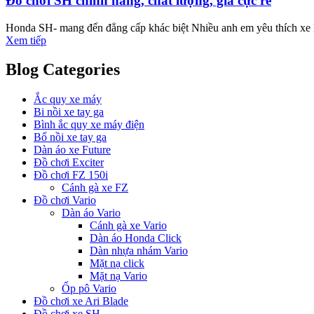
Đồ chơi SH chính hãng, chất lượng, giá cực rẻ
Honda SH- mang đến đẳng cấp khác biệt Nhiều anh em yêu thích xe H
Xem tiếp
Blog Categories
Ắc quy xe máy
Bi nồi xe tay ga
Bình ắc quy xe máy điện
Bố nồi xe tay ga
Dàn áo xe Future
Đồ chơi Exciter
Đồ chơi FZ 150i
Cánh gà xe FZ
Đồ chơi Vario
Dàn áo Vario
Cánh gà xe Vario
Dàn áo Honda Click
Dàn nhựa nhám Vario
Mặt nạ click
Mặt nạ Vario
Ốp pô Vario
Đồ chơi xe Ari Blade
Đồ chơi xe SH