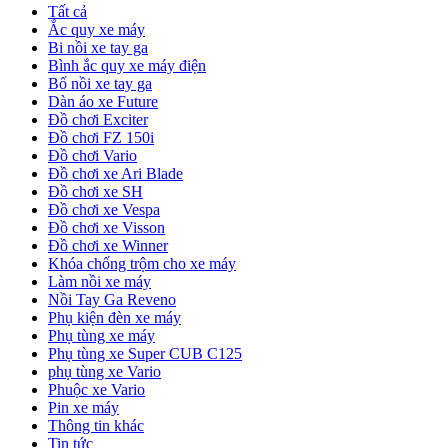
Tất cả
Ắc quy xe máy
Bi nồi xe tay ga
Bình ắc quy xe máy điện
Bố nồi xe tay ga
Dàn áo xe Future
Đồ chơi Exciter
Đồ chơi FZ 150i
Đồ chơi Vario
Đồ chơi xe Ari Blade
Đồ chơi xe SH
Đồ chơi xe Vespa
Đồ chơi xe Visson
Đồ chơi xe Winner
Khóa chống trộm cho xe máy
Làm nồi xe máy
Nồi Tay Ga Reveno
Phụ kiện đèn xe máy
Phụ tùng xe máy
Phụ tùng xe Super CUB C125
phụ tùng xe Vario
Phuộc xe Vario
Pin xe máy
Thông tin khác
Tin tức