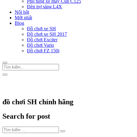
Phụ tùng xe máy Cup C125
Đèn trợ sáng L4X
Nổi bật
Mới nhất
Blog
Đồ chơi xe SH
Đồ chơi xe SH 2017
Đồ chơi Exciter
Đồ chơi Vario
Đồ chơi FZ 150i
Trang Chủ
/
Thẻ "đồ chơi SH chính hãng"
đồ chơi SH chính hãng
Search for post