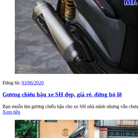
Đăng lúc
03/06/2020
Gương chiếu hậu xe SH đẹp, giá rẻ, đừng bỏ lỡ
Bạn muốn tìm gương chiếu hậu cho xe SH nhà mình nhưng vẫn chưa t
Xem tiếp