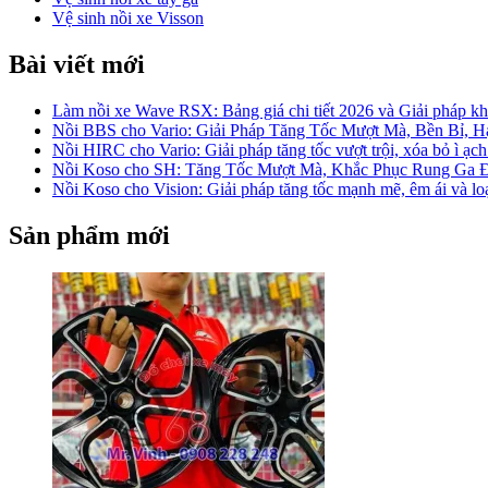
Vệ sinh nồi xe Visson
Bài viết mới
Làm nồi xe Wave RSX: Bảng giá chi tiết 2026 và Giải pháp khắ
Nồi BBS cho Vario: Giải Pháp Tăng Tốc Mượt Mà, Bền Bỉ, 
Nồi HIRC cho Vario: Giải pháp tăng tốc vượt trội, xóa bỏ ì ạch
Nồi Koso cho SH: Tăng Tốc Mượt Mà, Khắc Phục Rung Ga 
Nồi Koso cho Vision: Giải pháp tăng tốc mạnh mẽ, êm ái và lo
Sản phẩm mới