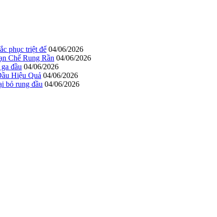
c phục triệt để
04/06/2026
Hạn Chế Rung Rần
04/06/2026
 ga đầu
04/06/2026
Đầu Hiệu Quả
04/06/2026
ại bỏ rung đầu
04/06/2026