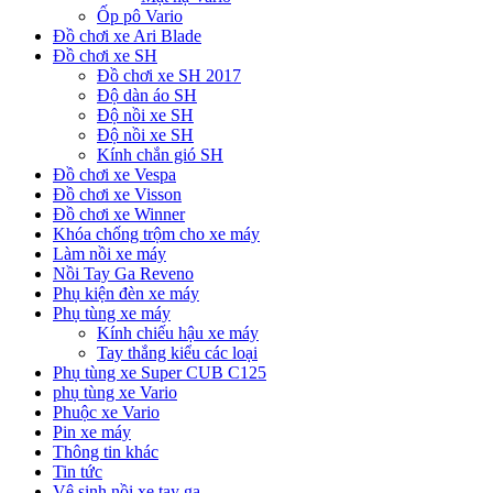
Ốp pô Vario
Đồ chơi xe Ari Blade
Đồ chơi xe SH
Đồ chơi xe SH 2017
Độ dàn áo SH
Độ nồi xe SH
Độ nồi xe SH
Kính chắn gió SH
Đồ chơi xe Vespa
Đồ chơi xe Visson
Đồ chơi xe Winner
Khóa chống trộm cho xe máy
Làm nồi xe máy
Nồi Tay Ga Reveno
Phụ kiện đèn xe máy
Phụ tùng xe máy
Kính chiếu hậu xe máy
Tay thắng kiểu các loại
Phụ tùng xe Super CUB C125
phụ tùng xe Vario
Phuộc xe Vario
Pin xe máy
Thông tin khác
Tin tức
Vệ sinh nồi xe tay ga