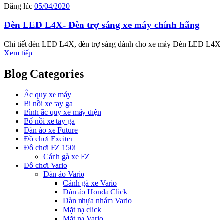
Đăng lúc
05/04/2020
Đèn LED L4X- Đèn trợ sáng xe máy chính hãng
Chi tiết đèn LED L4X, đèn trợ sáng dành cho xe máy Đèn LED L4X l
Xem tiếp
Blog Categories
Ắc quy xe máy
Bi nồi xe tay ga
Bình ắc quy xe máy điện
Bố nồi xe tay ga
Dàn áo xe Future
Đồ chơi Exciter
Đồ chơi FZ 150i
Cánh gà xe FZ
Đồ chơi Vario
Dàn áo Vario
Cánh gà xe Vario
Dàn áo Honda Click
Dàn nhựa nhám Vario
Mặt nạ click
Mặt nạ Vario