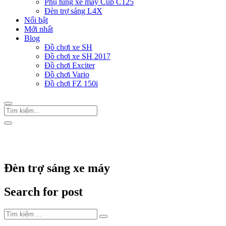
Phụ tùng xe máy Cup C125
Đèn trợ sáng L4X
Nổi bật
Mới nhất
Blog
Đồ chơi xe SH
Đồ chơi xe SH 2017
Đồ chơi Exciter
Đồ chơi Vario
Đồ chơi FZ 150i
Trang Chủ
/
Thẻ "Đèn trợ sáng xe máy"
Đèn trợ sáng xe máy
Search for post