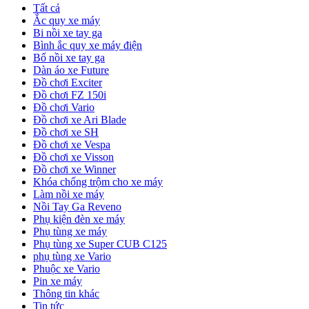
Tất cả
Ắc quy xe máy
Bi nồi xe tay ga
Bình ắc quy xe máy điện
Bố nồi xe tay ga
Dàn áo xe Future
Đồ chơi Exciter
Đồ chơi FZ 150i
Đồ chơi Vario
Đồ chơi xe Ari Blade
Đồ chơi xe SH
Đồ chơi xe Vespa
Đồ chơi xe Visson
Đồ chơi xe Winner
Khóa chống trộm cho xe máy
Làm nồi xe máy
Nồi Tay Ga Reveno
Phụ kiện đèn xe máy
Phụ tùng xe máy
Phụ tùng xe Super CUB C125
phụ tùng xe Vario
Phuộc xe Vario
Pin xe máy
Thông tin khác
Tin tức