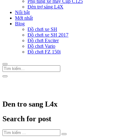
Phụ tùng xe máy Cup C125
Đèn trợ sáng L4X
Nổi bật
Mới nhất
Blog
Đồ chơi xe SH
Đồ chơi xe SH 2017
Đồ chơi Exciter
Đồ chơi Vario
Đồ chơi FZ 150i
Trang Chủ
/
Thẻ "Den tro sang L4x"
Den tro sang L4x
Search for post