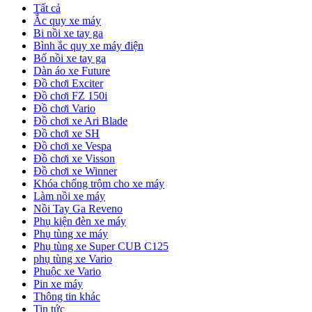
Tất cả
Ắc quy xe máy
Bi nồi xe tay ga
Bình ắc quy xe máy điện
Bố nồi xe tay ga
Dàn áo xe Future
Đồ chơi Exciter
Đồ chơi FZ 150i
Đồ chơi Vario
Đồ chơi xe Ari Blade
Đồ chơi xe SH
Đồ chơi xe Vespa
Đồ chơi xe Visson
Đồ chơi xe Winner
Khóa chống trộm cho xe máy
Làm nồi xe máy
Nồi Tay Ga Reveno
Phụ kiện đèn xe máy
Phụ tùng xe máy
Phụ tùng xe Super CUB C125
phụ tùng xe Vario
Phuộc xe Vario
Pin xe máy
Thông tin khác
Tin tức