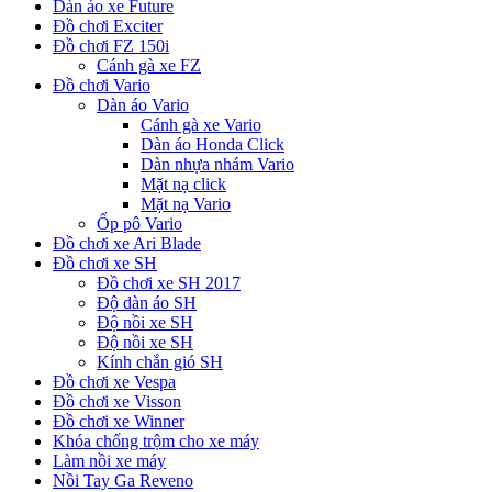
Dàn áo xe Future
Đồ chơi Exciter
Đồ chơi FZ 150i
Cánh gà xe FZ
Đồ chơi Vario
Dàn áo Vario
Cánh gà xe Vario
Dàn áo Honda Click
Dàn nhựa nhám Vario
Mặt nạ click
Mặt nạ Vario
Ốp pô Vario
Đồ chơi xe Ari Blade
Đồ chơi xe SH
Đồ chơi xe SH 2017
Độ dàn áo SH
Độ nồi xe SH
Độ nồi xe SH
Kính chắn gió SH
Đồ chơi xe Vespa
Đồ chơi xe Visson
Đồ chơi xe Winner
Khóa chống trộm cho xe máy
Làm nồi xe máy
Nồi Tay Ga Reveno