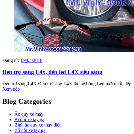
Đăng lúc
09/04/2018
Đèn trợ sáng L4x, đèn led L4X siêu sáng
Đèn trợ sáng L4X Đèn trợ sáng L4X thế hệ bóng Led mới nhất, tiếp n
Xem tiếp
Blog Categories
Ắc quy xe máy
Bi nồi xe tay ga
Bình ắc quy xe máy điện
Bố nồi xe tay ga