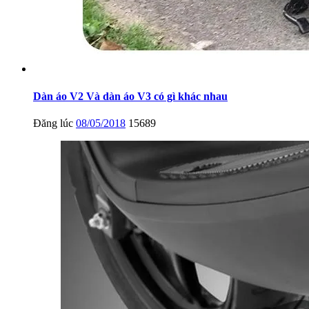
Dàn áo V2 Và dàn áo V3 có gì khác nhau
Đăng lúc
08/05/2018
15689