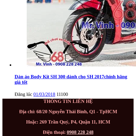
Dàn áo Body Kit SH 300 dành cho SH 2017chính hãng
giá tốt
Đăng lúc
01/03/2018
11100
THÔNG TIN LIÊN HỆ
Địa chỉ: 68/20 Nguyễn Thái Bình, Q1 - TpHCM
Hoặc: 269 Trần Quý, P4, Quận 11, HCM
Điện thoại:
0908 228 248