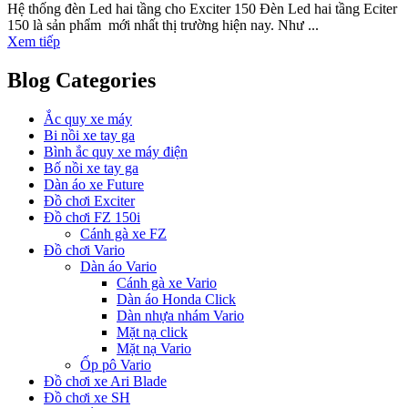
Hệ thống đèn Led hai tầng cho Exciter 150 Đèn Led hai tầng Eciter
150 là sản phẩm mới nhất thị trường hiện nay. Như ...
Xem tiếp
Blog Categories
Ắc quy xe máy
Bi nồi xe tay ga
Bình ắc quy xe máy điện
Bố nồi xe tay ga
Dàn áo xe Future
Đồ chơi Exciter
Đồ chơi FZ 150i
Cánh gà xe FZ
Đồ chơi Vario
Dàn áo Vario
Cánh gà xe Vario
Dàn áo Honda Click
Dàn nhựa nhám Vario
Mặt nạ click
Mặt nạ Vario
Ốp pô Vario
Đồ chơi xe Ari Blade
Đồ chơi xe SH