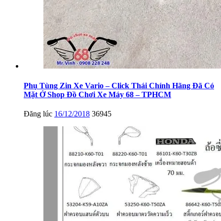
Phụ Tùng Zin Xe Vario – Click Thái Chính Hãng Đã Có
Mặt Ở Shop Đồ Chơi Xe Máy 68 – TPHCM
Đăng lúc
16/12/2018
36945