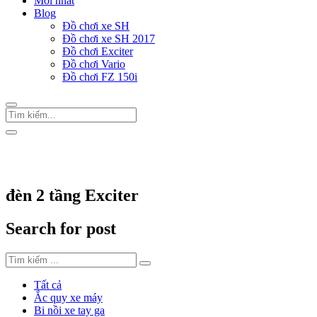
Mới nhất
Blog
Đồ chơi xe SH
Đồ chơi xe SH 2017
Đồ chơi Exciter
Đồ chơi Vario
Đồ chơi FZ 150i
Trang Chủ
/
Thẻ "đèn 2 tầng Exciter"
đèn 2 tầng Exciter
Search for post
Tất cả
Ắc quy xe máy
Bi nồi xe tay ga