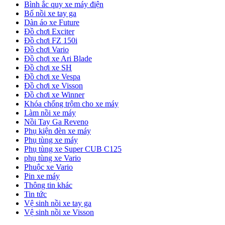
Bình ắc quy xe máy điện
Bố nồi xe tay ga
Dàn áo xe Future
Đồ chơi Exciter
Đồ chơi FZ 150i
Đồ chơi Vario
Đồ chơi xe Ari Blade
Đồ chơi xe SH
Đồ chơi xe Vespa
Đồ chơi xe Visson
Đồ chơi xe Winner
Khóa chống trộm cho xe máy
Làm nồi xe máy
Nồi Tay Ga Reveno
Phụ kiện đèn xe máy
Phụ tùng xe máy
Phụ tùng xe Super CUB C125
phụ tùng xe Vario
Phuộc xe Vario
Pin xe máy
Thông tin khác
Tin tức
Vệ sinh nồi xe tay ga
Vệ sinh nồi xe Visson