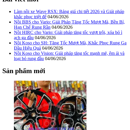
Làm nồi xe Wave RSX: Bảng giá chi tiết 2026 và Giải pháp
khắc phục triệt để
04/06/2026
Nồi BBS cho Vario: Giải Pháp Tăng Tốc Mượt Mà, Bền Bỉ,
Hạn Chế Rung Rần
04/06/2026
Nồi HIRC cho Vario: Giải pháp tăng tốc vượt trội, xóa bỏ ì
ạch ga đầu
04/06/2026
Nồi Koso cho SH: Tăng Tốc Mượt Mà, Khắc Phục Rung Ga
Đầu Hiệu Quả
04/06/2026
Nồi Koso cho Vision: Giải pháp tăng tốc mạnh mẽ, êm ái và
loại bỏ rung đầu
04/06/2026
Sản phẩm mới