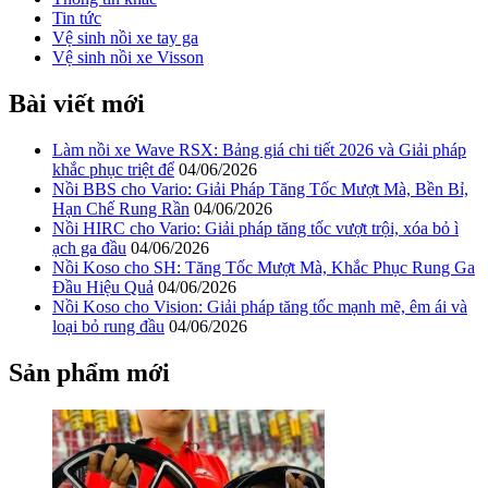
Tin tức
Vệ sinh nồi xe tay ga
Vệ sinh nồi xe Visson
Bài viết mới
Làm nồi xe Wave RSX: Bảng giá chi tiết 2026 và Giải pháp
khắc phục triệt để
04/06/2026
Nồi BBS cho Vario: Giải Pháp Tăng Tốc Mượt Mà, Bền Bỉ,
Hạn Chế Rung Rần
04/06/2026
Nồi HIRC cho Vario: Giải pháp tăng tốc vượt trội, xóa bỏ ì
ạch ga đầu
04/06/2026
Nồi Koso cho SH: Tăng Tốc Mượt Mà, Khắc Phục Rung Ga
Đầu Hiệu Quả
04/06/2026
Nồi Koso cho Vision: Giải pháp tăng tốc mạnh mẽ, êm ái và
loại bỏ rung đầu
04/06/2026
Sản phẩm mới