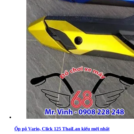
Ốp pô Vario, Click 125 ThaiLan kiểu mới nhất