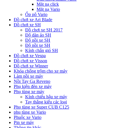
Mặt nạ click
Mặt nạ Vario
Ốp pô Vario
Đồ chơi xe Ari Blade
Đồ chơi xe SH
Đồ chơi xe SH 2017
Độ dàn áo SH
Độ nồi xe SH
Độ nồi xe SH
Kính chắn gió SH
Đồ chơi xe Vespa
Đồ chơi xe Visson
Đồ chơi xe Winner
Khóa chống trộm cho xe máy
Làm nồi xe máy
Nồi Tay Ga Reveno
Phụ kiện đèn xe máy
Phụ tùng xe máy
Kính chiếu hậu xe máy
Tay thắng kiểu các loại
Phụ tùng xe Super CUB C125
phụ tùng xe Vario
Phuộc xe Vario
Pin xe máy
Thông tin khác