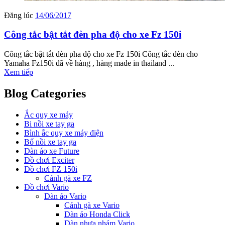
Đăng lúc
14/06/2017
Công tắc bật tắt đèn pha độ cho xe Fz 150i
Công tắc bật tắt đèn pha độ cho xe Fz 150i Công tắc đèn cho
Yamaha Fz150i đã về hàng , hàng made in thailand ...
Xem tiếp
Blog Categories
Ắc quy xe máy
Bi nồi xe tay ga
Bình ắc quy xe máy điện
Bố nồi xe tay ga
Dàn áo xe Future
Đồ chơi Exciter
Đồ chơi FZ 150i
Cánh gà xe FZ
Đồ chơi Vario
Dàn áo Vario
Cánh gà xe Vario
Dàn áo Honda Click
Dàn nhựa nhám Vario