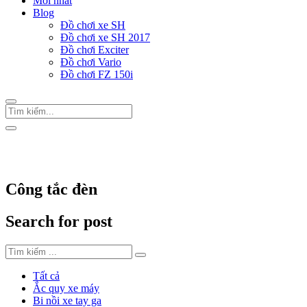
Mới nhất
Blog
Đồ chơi xe SH
Đồ chơi xe SH 2017
Đồ chơi Exciter
Đồ chơi Vario
Đồ chơi FZ 150i
Trang Chủ
/
Thẻ "Công tắc đèn"
Công tắc đèn
Search for post
Tất cả
Ắc quy xe máy
Bi nồi xe tay ga