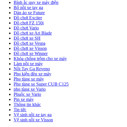
Bình ắc quy xe máy điện
Bố nồi xe tay ga
Dàn áo xe Future
Đồ chơi Exciter
Đồ chơi FZ 150i
Đồ chơi Vario
Đồ chơi xe Ari Blade
Đồ chơi xe SH
Đồ chơi xe Vespa
Đồ chơi xe Visson
Đồ chơi xe Winner
Khóa chống trộm cho xe máy
Làm nồi xe máy
Nồi Tay Ga Reveno
Phụ kiện đèn xe máy
Phụ tùng xe máy
Phụ tùng xe Super CUB C125
phụ tùng xe Vario
Phuộc xe Vario
Pin xe máy
Thông tin khác
Tin tức
Vệ sinh nồi xe tay ga
Vệ sinh nồi xe Visson