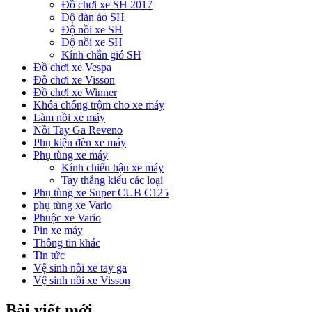
Đồ chơi xe SH 2017
Độ dàn áo SH
Độ nồi xe SH
Độ nồi xe SH
Kính chắn gió SH
Đồ chơi xe Vespa
Đồ chơi xe Visson
Đồ chơi xe Winner
Khóa chống trộm cho xe máy
Làm nồi xe máy
Nồi Tay Ga Reveno
Phụ kiện đèn xe máy
Phụ tùng xe máy
Kính chiếu hậu xe máy
Tay thắng kiểu các loại
Phụ tùng xe Super CUB C125
phụ tùng xe Vario
Phuộc xe Vario
Pin xe máy
Thông tin khác
Tin tức
Vệ sinh nồi xe tay ga
Vệ sinh nồi xe Visson
Bài viết mới