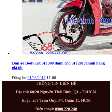
Dàn áo Body Kit SH 300 dành cho SH 2017chính hãng
giá tốt
Đăng lúc
01/03/2018
11100
THÔNG TIN LIÊN HỆ
Địa chỉ: 68/20 Nguyễn Thái Bình, Q1 - TpHCM
Hoặc: 269 Trần Quý, P4, Quận 11, HCM
Điện thoại:
0908 228 248