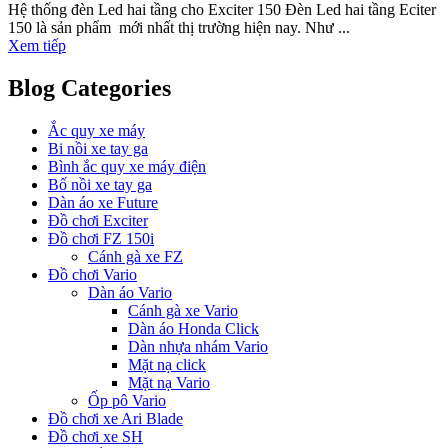
Hệ thống đèn Led hai tầng cho Exciter 150 Đèn Led hai tầng Eciter
150 là sản phẩm mới nhất thị trường hiện nay. Như ...
Xem tiếp
Blog Categories
Ắc quy xe máy
Bi nồi xe tay ga
Bình ắc quy xe máy điện
Bố nồi xe tay ga
Dàn áo xe Future
Đồ chơi Exciter
Đồ chơi FZ 150i
Cánh gà xe FZ
Đồ chơi Vario
Dàn áo Vario
Cánh gà xe Vario
Dàn áo Honda Click
Dàn nhựa nhám Vario
Mặt nạ click
Mặt nạ Vario
Ốp pô Vario
Đồ chơi xe Ari Blade
Đồ chơi xe SH