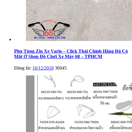
Phụ Tùng Zin Xe Vario – Click Thái Chính Hãng Đã Có
Mặt Ở Shop Đồ Chơi Xe Máy 68 – TPHCM
Đăng lúc
16/12/2018
36945