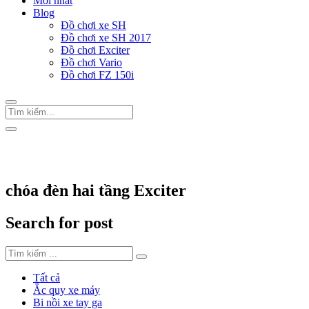
Mới nhất
Blog
Đồ chơi xe SH
Đồ chơi xe SH 2017
Đồ chơi Exciter
Đồ chơi Vario
Đồ chơi FZ 150i
Trang Chủ
/
Thẻ "chóa đèn hai tầng Exciter"
chóa đèn hai tầng Exciter
Search for post
Tất cả
Ắc quy xe máy
Bi nồi xe tay ga