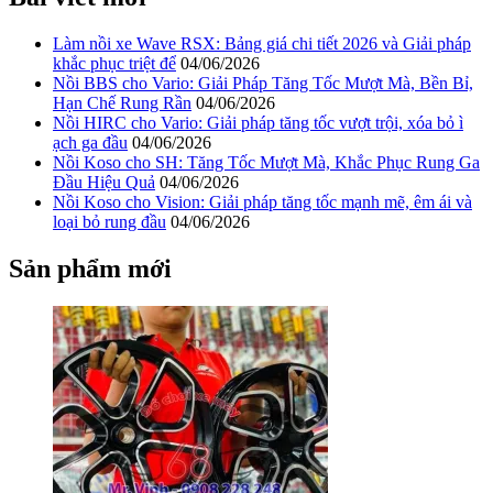
Làm nồi xe Wave RSX: Bảng giá chi tiết 2026 và Giải pháp
khắc phục triệt để
04/06/2026
Nồi BBS cho Vario: Giải Pháp Tăng Tốc Mượt Mà, Bền Bỉ,
Hạn Chế Rung Rần
04/06/2026
Nồi HIRC cho Vario: Giải pháp tăng tốc vượt trội, xóa bỏ ì
ạch ga đầu
04/06/2026
Nồi Koso cho SH: Tăng Tốc Mượt Mà, Khắc Phục Rung Ga
Đầu Hiệu Quả
04/06/2026
Nồi Koso cho Vision: Giải pháp tăng tốc mạnh mẽ, êm ái và
loại bỏ rung đầu
04/06/2026
Sản phẩm mới