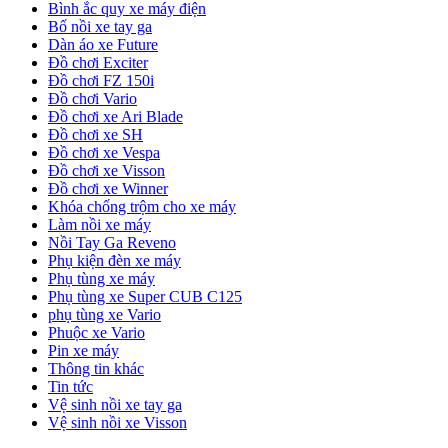
Bình ắc quy xe máy điện
Bố nồi xe tay ga
Dàn áo xe Future
Đồ chơi Exciter
Đồ chơi FZ 150i
Đồ chơi Vario
Đồ chơi xe Ari Blade
Đồ chơi xe SH
Đồ chơi xe Vespa
Đồ chơi xe Visson
Đồ chơi xe Winner
Khóa chống trộm cho xe máy
Làm nồi xe máy
Nồi Tay Ga Reveno
Phụ kiện đèn xe máy
Phụ tùng xe máy
Phụ tùng xe Super CUB C125
phụ tùng xe Vario
Phuộc xe Vario
Pin xe máy
Thông tin khác
Tin tức
Vệ sinh nồi xe tay ga
Vệ sinh nồi xe Visson