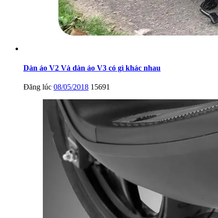
Dàn áo V2 Và dàn áo V3 có gì khác nhau
Đăng lúc
08/05/2018
15691