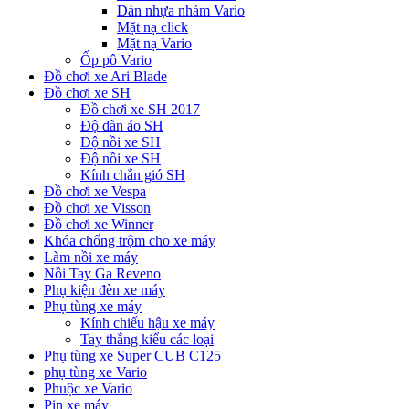
Dàn nhựa nhám Vario
Mặt nạ click
Mặt nạ Vario
Ốp pô Vario
Đồ chơi xe Ari Blade
Đồ chơi xe SH
Đồ chơi xe SH 2017
Độ dàn áo SH
Độ nồi xe SH
Độ nồi xe SH
Kính chắn gió SH
Đồ chơi xe Vespa
Đồ chơi xe Visson
Đồ chơi xe Winner
Khóa chống trộm cho xe máy
Làm nồi xe máy
Nồi Tay Ga Reveno
Phụ kiện đèn xe máy
Phụ tùng xe máy
Kính chiếu hậu xe máy
Tay thắng kiểu các loại
Phụ tùng xe Super CUB C125
phụ tùng xe Vario
Phuộc xe Vario
Pin xe máy