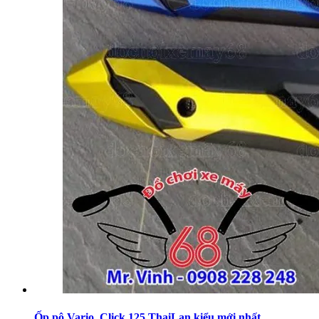
Ốp pô Vario, Click 125 ThaiLan kiểu mới nhất