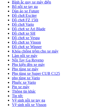
Bình ắc quy xe máy điện
Bố nồi xe tay ga
Dàn áo xe Future
Đồ chơi Exciter
Đồ chơi FZ 150i
Đồ chơi Vario
Đồ chơi xe Ari Blade
Đồ chơi xe SH
Đồ chơi xe Vespa
Đồ chơi xe Visson
Đồ chơi xe Winner
Khóa chống trộm cho xe máy
Làm nồi xe máy
Nồi Tay Ga Reveno
Phụ kiện đèn xe máy
Phụ tùng xe máy
Phụ tùng xe Super CUB C125
phụ tùng xe Vario
Phuộc xe Vario
Pin xe máy
Thông tin khác
Tin tức
Vệ sinh nồi xe tay ga
Vệ sinh nồi xe Visson