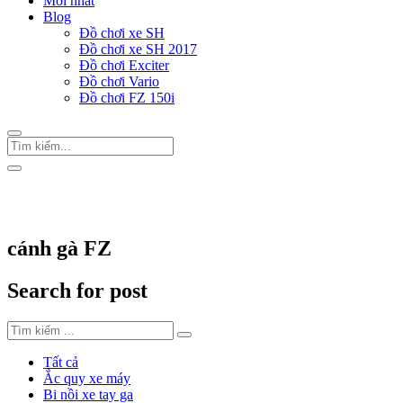
Mới nhất
Blog
Đồ chơi xe SH
Đồ chơi xe SH 2017
Đồ chơi Exciter
Đồ chơi Vario
Đồ chơi FZ 150i
Trang Chủ
/
Thẻ "cánh gà FZ"
cánh gà FZ
Search for post
Tất cả
Ắc quy xe máy
Bi nồi xe tay ga