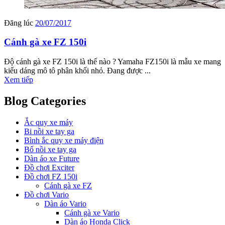
Đăng lúc
20/07/2017
Cánh gà xe FZ 150i
Độ cánh gà xe FZ 150i là thế nào ? Yamaha FZ150i là mẫu xe mang
kiểu dáng mô tô phân khối nhỏ. Đang được ...
Xem tiếp
Blog Categories
Ắc quy xe máy
Bi nồi xe tay ga
Bình ắc quy xe máy điện
Bố nồi xe tay ga
Dàn áo xe Future
Đồ chơi Exciter
Đồ chơi FZ 150i
Cánh gà xe FZ
Đồ chơi Vario
Dàn áo Vario
Cánh gà xe Vario
Dàn áo Honda Click