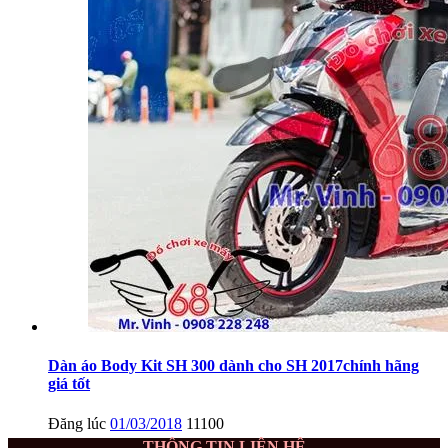
Dàn áo Body Kit SH 300 dành cho SH 2017chính hãng
giá tốt
Đăng lúc
01/03/2018
11100
THÔNG TIN LIÊN HỆ