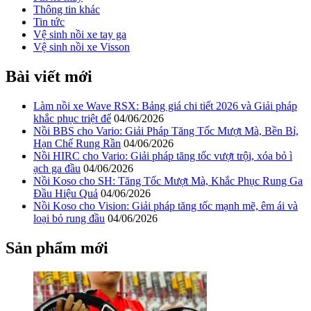
Thông tin khác
Tin tức
Vệ sinh nồi xe tay ga
Vệ sinh nồi xe Visson
Bài viết mới
Làm nồi xe Wave RSX: Bảng giá chi tiết 2026 và Giải pháp
khắc phục triệt để
04/06/2026
Nồi BBS cho Vario: Giải Pháp Tăng Tốc Mượt Mà, Bền Bỉ,
Hạn Chế Rung Rần
04/06/2026
Nồi HIRC cho Vario: Giải pháp tăng tốc vượt trội, xóa bỏ ì
ạch ga đầu
04/06/2026
Nồi Koso cho SH: Tăng Tốc Mượt Mà, Khắc Phục Rung Ga
Đầu Hiệu Quả
04/06/2026
Nồi Koso cho Vision: Giải pháp tăng tốc mạnh mẽ, êm ái và
loại bỏ rung đầu
04/06/2026
Sản phẩm mới