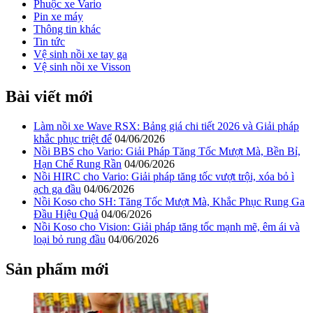
Phuộc xe Vario
Pin xe máy
Thông tin khác
Tin tức
Vệ sinh nồi xe tay ga
Vệ sinh nồi xe Visson
Bài viết mới
Làm nồi xe Wave RSX: Bảng giá chi tiết 2026 và Giải pháp
khắc phục triệt để
04/06/2026
Nồi BBS cho Vario: Giải Pháp Tăng Tốc Mượt Mà, Bền Bỉ,
Hạn Chế Rung Rần
04/06/2026
Nồi HIRC cho Vario: Giải pháp tăng tốc vượt trội, xóa bỏ ì
ạch ga đầu
04/06/2026
Nồi Koso cho SH: Tăng Tốc Mượt Mà, Khắc Phục Rung Ga
Đầu Hiệu Quả
04/06/2026
Nồi Koso cho Vision: Giải pháp tăng tốc mạnh mẽ, êm ái và
loại bỏ rung đầu
04/06/2026
Sản phẩm mới