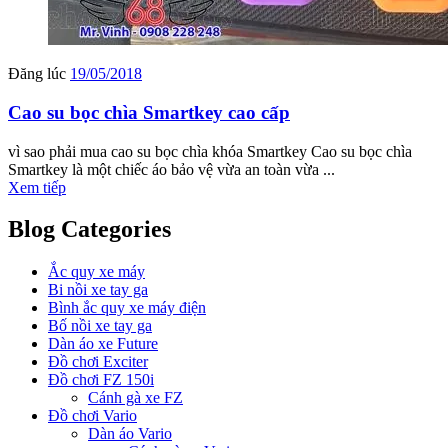
Đăng lúc
19/05/2018
Cao su bọc chìa Smartkey cao cấp
vì sao phải mua cao su bọc chìa khóa Smartkey Cao su bọc chìa
Smartkey là một chiếc áo bảo vệ vừa an toàn vừa ...
Xem tiếp
Blog Categories
Ắc quy xe máy
Bi nồi xe tay ga
Bình ắc quy xe máy điện
Bố nồi xe tay ga
Dàn áo xe Future
Đồ chơi Exciter
Đồ chơi FZ 150i
Cánh gà xe FZ
Đồ chơi Vario
Dàn áo Vario