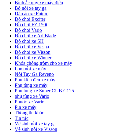
Bình ắc quy xe máy điện
Bố nồi xe tay ga
Dàn áo xe Future
Đồ chơi Exciter
Đồ chơi FZ 150i
Đồ chơi Vario
Đồ chơi xe Ari Blade
Đồ chơi xe SH
Đồ chơi xe Vespa
Đồ chơi xe Visson
Đồ chơi xe Winner
Khóa chống trộm cho xe máy
Làm nồi xe máy
Nồi Tay Ga Reveno
Phụ kiện đèn xe máy
Phụ tùng xe máy
Phụ tùng xe Super CUB C125
phụ tùng xe Vario
Phuộc xe Vario
Pin xe máy
Thông tin khác
Tin tức
Vệ sinh nồi xe tay ga
Vệ sinh nồi xe Visson