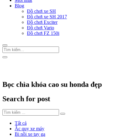
Mới nhất
Blog
Đồ chơi xe SH
Đồ chơi xe SH 2017
Đồ chơi Exciter
Đồ chơi Vario
Đồ chơi FZ 150i
Trang Chủ
/
Thẻ "Bọc chìa khóa cao su honda đẹp"
Bọc chìa khóa cao su honda đẹp
Search for post
Tất cả
Ắc quy xe máy
Bi nồi xe tay ga