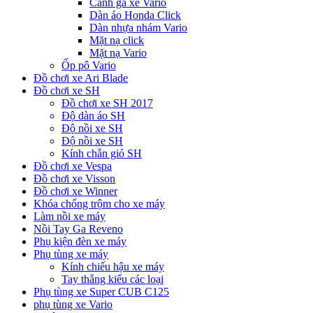
Cánh gà xe Vario
Dàn áo Honda Click
Dàn nhựa nhám Vario
Mặt nạ click
Mặt nạ Vario
Ốp pô Vario
Đồ chơi xe Ari Blade
Đồ chơi xe SH
Đồ chơi xe SH 2017
Độ dàn áo SH
Độ nồi xe SH
Độ nồi xe SH
Kính chắn gió SH
Đồ chơi xe Vespa
Đồ chơi xe Visson
Đồ chơi xe Winner
Khóa chống trộm cho xe máy
Làm nồi xe máy
Nồi Tay Ga Reveno
Phụ kiện đèn xe máy
Phụ tùng xe máy
Kính chiếu hậu xe máy
Tay thắng kiểu các loại
Phụ tùng xe Super CUB C125
phụ tùng xe Vario