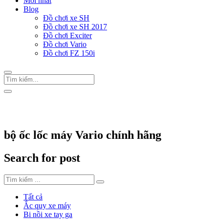
Mới nhất
Blog
Đồ chơi xe SH
Đồ chơi xe SH 2017
Đồ chơi Exciter
Đồ chơi Vario
Đồ chơi FZ 150i
Trang Chủ
/
Thẻ "bộ ốc lốc máy Vario chính hãng"
bộ ốc lốc máy Vario chính hãng
Search for post
Tất cả
Ắc quy xe máy
Bi nồi xe tay ga