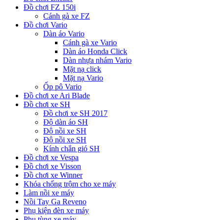
Đồ chơi FZ 150i
Cánh gà xe FZ
Đồ chơi Vario
Dàn áo Vario
Cánh gà xe Vario
Dàn áo Honda Click
Dàn nhựa nhám Vario
Mặt nạ click
Mặt nạ Vario
Ốp pô Vario
Đồ chơi xe Ari Blade
Đồ chơi xe SH
Đồ chơi xe SH 2017
Độ dàn áo SH
Độ nồi xe SH
Độ nồi xe SH
Kính chắn gió SH
Đồ chơi xe Vespa
Đồ chơi xe Visson
Đồ chơi xe Winner
Khóa chống trộm cho xe máy
Làm nồi xe máy
Nồi Tay Ga Reveno
Phụ kiện đèn xe máy
Phụ tùng xe máy