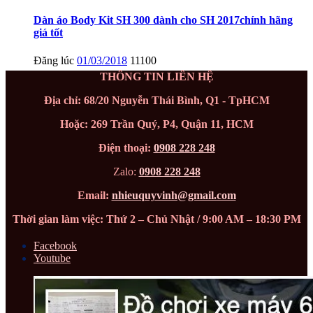
Dàn áo Body Kit SH 300 dành cho SH 2017chính hãng
giá tốt
Đăng lúc
01/03/2018
11100
THÔNG TIN LIÊN HỆ
Địa chỉ: 68/20 Nguyễn Thái Bình, Q1 - TpHCM
Hoặc: 269 Trần Quý, P4, Quận 11, HCM
Điện thoại:
0908 228 248
Zalo:
0908 228 248
Email:
nhieuquyvinh@gmail.com
Thời gian làm việc: Thứ 2 – Chủ Nhật / 9:00 AM – 18:30 PM
Facebook
Youtube