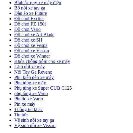
Bình ắc quy xe máy điện
Bố nồi xe tay ga
Dàn áo xe Future
Đồ chơi Exciter
Đồ chơi FZ 150i
Đồ chơi Vario
Đồ chơi xe Ari Blade
Đồ chơi xe SH
Đồ chơi xe Vespa
Đồ chơi xe Visson
Đồ chơi xe Winner
Khóa chống trộm cho xe máy
Làm nồi xe máy
Nồi Tay Ga Reveno
Phụ kiện đèn xe máy
Phụ tùng xe máy
Phụ tùng xe Super CUB C125
phụ tùng xe Vario
Phuộc xe Vario
Pin xe máy
Thông tin khác
Tin tức
Vệ sinh nồi xe tay ga
Vệ sinh nồi xe Visson