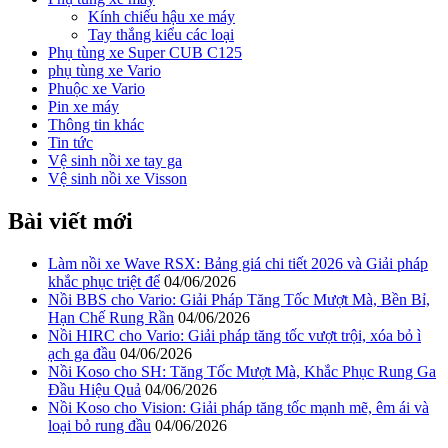
Kính chiếu hậu xe máy
Tay thắng kiểu các loại
Phụ tùng xe Super CUB C125
phụ tùng xe Vario
Phuộc xe Vario
Pin xe máy
Thông tin khác
Tin tức
Vệ sinh nồi xe tay ga
Vệ sinh nồi xe Visson
Bài viết mới
Làm nồi xe Wave RSX: Bảng giá chi tiết 2026 và Giải pháp
khắc phục triệt để
04/06/2026
Nồi BBS cho Vario: Giải Pháp Tăng Tốc Mượt Mà, Bền Bỉ,
Hạn Chế Rung Rần
04/06/2026
Nồi HIRC cho Vario: Giải pháp tăng tốc vượt trội, xóa bỏ ì
ạch ga đầu
04/06/2026
Nồi Koso cho SH: Tăng Tốc Mượt Mà, Khắc Phục Rung Ga
Đầu Hiệu Quả
04/06/2026
Nồi Koso cho Vision: Giải pháp tăng tốc mạnh mẽ, êm ái và
loại bỏ rung đầu
04/06/2026