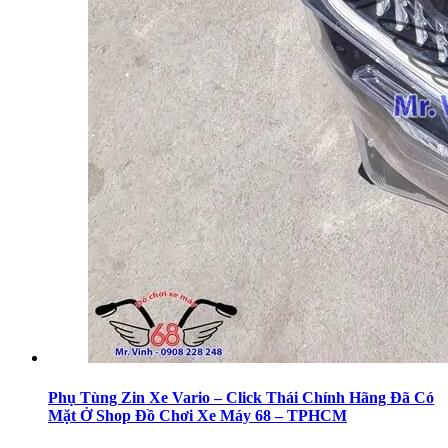
Phụ Tùng Zin Xe Vario – Click Thái Chính Hãng Đã Có
Mặt Ở Shop Đồ Chơi Xe Máy 68 – TPHCM