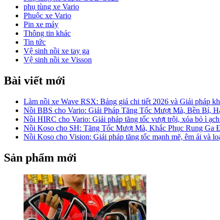
phụ tùng xe Vario
Phuộc xe Vario
Pin xe máy
Thông tin khác
Tin tức
Vệ sinh nồi xe tay ga
Vệ sinh nồi xe Visson
Bài viết mới
Làm nồi xe Wave RSX: Bảng giá chi tiết 2026 và Giải pháp khắ
Nồi BBS cho Vario: Giải Pháp Tăng Tốc Mượt Mà, Bền Bỉ, 
Nồi HIRC cho Vario: Giải pháp tăng tốc vượt trội, xóa bỏ ì ạch
Nồi Koso cho SH: Tăng Tốc Mượt Mà, Khắc Phục Rung Ga 
Nồi Koso cho Vision: Giải pháp tăng tốc mạnh mẽ, êm ái và lo
Sản phẩm mới