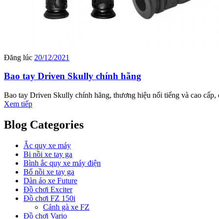
Đăng lúc
20/12/2021
Bao tay Driven Skully chính hãng
Bao tay Driven Skully chính hãng, thương hiệu nổi tiếng và cao cấp,
Xem tiếp
Blog Categories
Ắc quy xe máy
Bi nồi xe tay ga
Bình ắc quy xe máy điện
Bố nồi xe tay ga
Dàn áo xe Future
Đồ chơi Exciter
Đồ chơi FZ 150i
Cánh gà xe FZ
Đồ chơi Vario