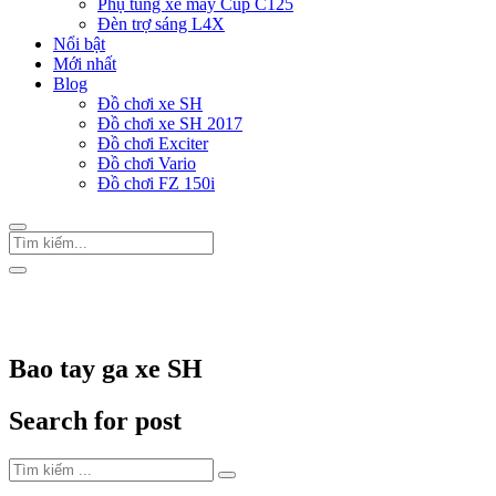
Phụ tùng xe máy Cup C125
Đèn trợ sáng L4X
Nổi bật
Mới nhất
Blog
Đồ chơi xe SH
Đồ chơi xe SH 2017
Đồ chơi Exciter
Đồ chơi Vario
Đồ chơi FZ 150i
Trang Chủ
/
Thẻ "Bao tay ga xe SH"
Bao tay ga xe SH
Search for post