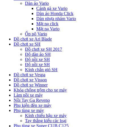
Dàn áo Vario
Cánh gà xe Vario
Dàn áo Honda Click
Dàn nhựa nhám Vario
Mặt nạ click
Mặt nạ Vario
Ốp pô Vario
Đồ chơi xe Ari Blade
Đồ chơi xe SH
Đồ chơi xe SH 2017
Độ dàn áo SH
Độ nồi xe SH
Độ nồi xe SH
Kính chắn gió SH
Đồ chơi xe Vespa
Đồ chơi xe Visson
Đồ chơi xe Winner
Khóa chống trộm cho xe máy
Làm nồi xe máy
Nồi Tay Ga Reveno
Phụ kiện đèn xe máy
Phụ tùng xe máy
Kính chiếu hậu xe máy
Tay thắng kiểu các loại
Phụ tùng xe Super CUB C125