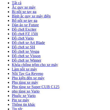
Tất cả
Ắc quy xe máy
Bi nồi xe tay ga
Bình ắc quy xe máy điện
Bố nồi xe tay ga
Dàn áo xe Future
Đồ chơi Exciter
Đồ chơi FZ 150i
Đồ chơi Vario
Đồ chơi xe Ari Blade
Đồ chơi xe SH
Đồ chơi xe Vespa
Đồ chơi xe Visson
Đồ chơi xe Winner
Khóa chống trộm cho xe máy
Làm nồi xe máy
Nồi Tay Ga Reveno
Phụ kiện đèn xe máy
Phụ tùng xe máy
Phụ tùng xe Super CUB C125
phụ tùng xe Vario
Phuộc xe Vario
Pin xe máy
Thông tin khác
Tin tức