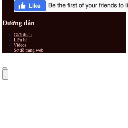
Đường dẫn
Giới thiệu
Liên hệ
Videos
Sơ đồ trang web