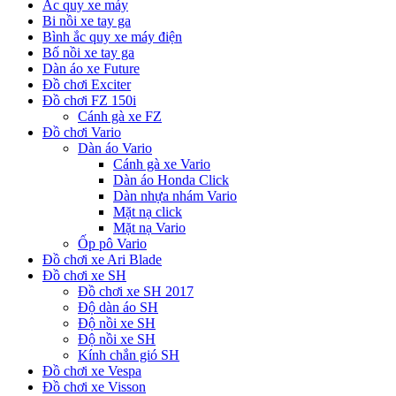
Ắc quy xe máy
Bi nồi xe tay ga
Bình ắc quy xe máy điện
Bố nồi xe tay ga
Dàn áo xe Future
Đồ chơi Exciter
Đồ chơi FZ 150i
Cánh gà xe FZ
Đồ chơi Vario
Dàn áo Vario
Cánh gà xe Vario
Dàn áo Honda Click
Dàn nhựa nhám Vario
Mặt nạ click
Mặt nạ Vario
Ốp pô Vario
Đồ chơi xe Ari Blade
Đồ chơi xe SH
Đồ chơi xe SH 2017
Độ dàn áo SH
Độ nồi xe SH
Độ nồi xe SH
Kính chắn gió SH
Đồ chơi xe Vespa
Đồ chơi xe Visson