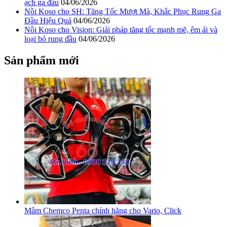
ạch ga đầu
04/06/2026
Nồi Koso cho SH: Tăng Tốc Mượt Mà, Khắc Phục Rung Ga
Đầu Hiệu Quả
04/06/2026
Nồi Koso cho Vision: Giải pháp tăng tốc mạnh mẽ, êm ái và
loại bỏ rung đầu
04/06/2026
Sản phẩm mới
Mâm Chemco Penta chính hãng cho Vario, Click