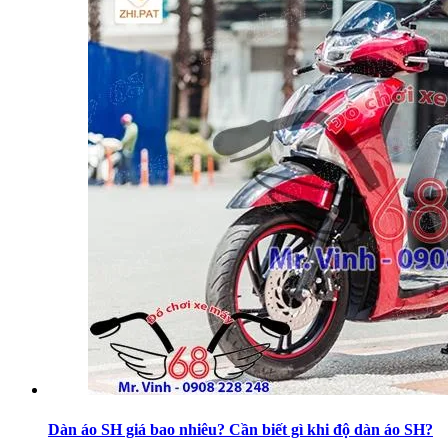
Dàn áo SH giá bao nhiêu? Cần biết gì khi độ dàn áo SH?