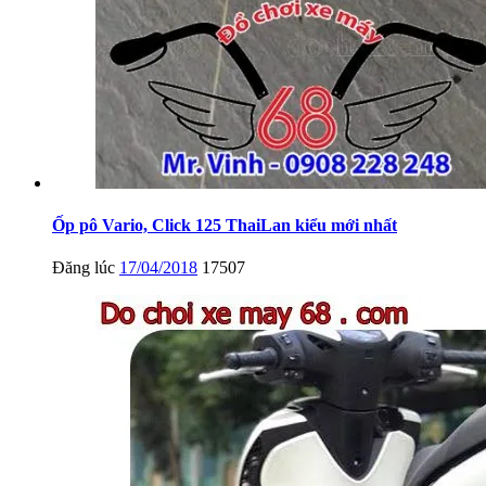
Ốp pô Vario, Click 125 ThaiLan kiểu mới nhất
Đăng lúc
17/04/2018
17507