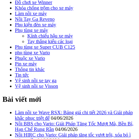
Đồ chơi xe Winner
Khóa chống trộm cho xe máy
Làm nồi xe máy
Nồi Tay Ga Reveno
Phụ kiện đèn xe máy
Phụ tùng xe máy
Kính chiếu hậu xe máy
Tay thắng kiểu các loại
Phụ tùng xe Super CUB C125
phụ tùng xe Vario
Phuộc xe Vario
Pin xe máy
Thông tin khác
Tin tức
Vệ sinh nồi xe tay ga
Vệ sinh nồi xe Visson
Bài viết mới
Làm nồi xe Wave RSX: Bảng giá chi tiết 2026 và Giải pháp
khắc phục triệt để
04/06/2026
Nồi BBS cho Vario: Giải Pháp Tăng Tốc Mượt Mà, Bền Bỉ,
Hạn Chế Rung Rần
04/06/2026
Nồi HIRC cho Vario: Giải pháp tăng tốc vượt trội, xóa bỏ ì