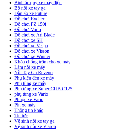
Bình ắc quy xe máy điện
Bố nồi xe tay ga
Dàn áo xe Future
Đồ chơi Exciter
Đồ chơi FZ 150i
Đồ chơi Vario
Đồ chơi xe Ari Blade
Đồ chơi xe SH
Đồ chơi xe Vespa
Đồ chơi xe Visson
Đồ chơi xe Winner
Khóa chống trộm cho xe máy
Làm nồi xe máy
Nồi Tay Ga Reveno
Phụ kiện đèn xe máy
Phụ tùng xe máy
Phụ tùng xe Super CUB C125
phụ tùng xe Vario
Phuộc xe Vario
Pin xe máy
Thông tin khác
Tin tức
Vệ sinh nồi xe tay ga
Vệ sinh nồi xe Visson