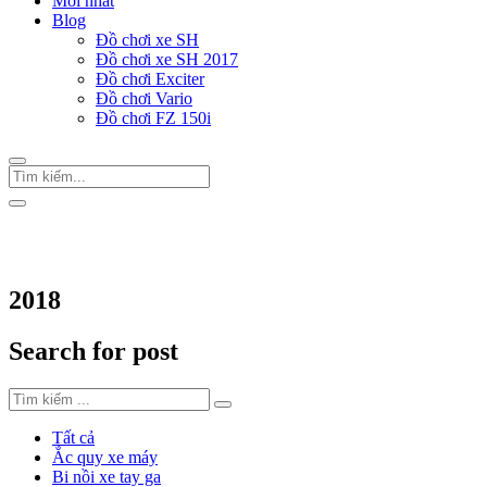
Mới nhất
Blog
Đồ chơi xe SH
Đồ chơi xe SH 2017
Đồ chơi Exciter
Đồ chơi Vario
Đồ chơi FZ 150i
Trang Chủ
/
Thẻ "2018"
2018
Search for post
Tất cả
Ắc quy xe máy
Bi nồi xe tay ga