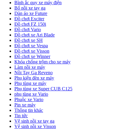
Bình ắc quy xe máy điện
Bố nồi xe tay ga
Dàn áo xe Future
Đồ chơi Exciter
Đồ chơi FZ 150i
Đồ chơi Vario
Đồ chơi xe Ari Blade
Đồ chơi xe SH
Đồ chơi xe Vespa
Đồ chơi xe Visson
Đồ chơi xe Winner
Khóa chống trộm cho xe máy
Làm nồi xe máy
Nồi Tay Ga Reveno
Phụ kiện đèn xe máy
Phụ tùng xe máy
Phụ tùng xe Super CUB C125
phụ tùng xe Vario
Phuộc xe Vario
Pin xe máy
Thông tin khác
Tin tức
Vệ sinh nồi xe tay ga
Vệ sinh nồi xe Visson