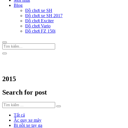
Mới nhất
Blog
Đồ chơi xe SH
Đồ chơi xe SH 2017
Đồ chơi Exciter
Đồ chơi Vario
Đồ chơi FZ 150i
Trang Chủ
/
Thẻ "2015"
2015
Search for post
Tất cả
Ắc quy xe máy
Bi nồi xe tay ga