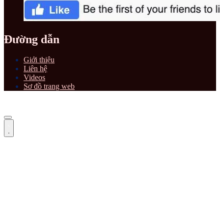
Đường dẫn
Giới thiệu
Liên hệ
Videos
Sơ đồ trang web