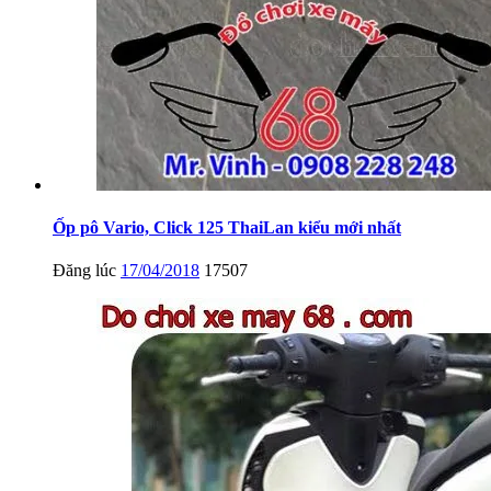
Ốp pô Vario, Click 125 ThaiLan kiểu mới nhất
Đăng lúc
17/04/2018
17507