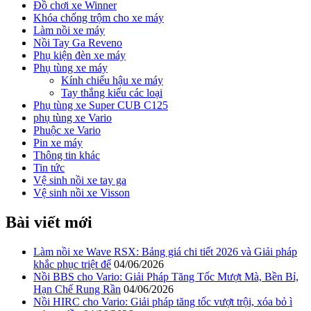
Đồ chơi xe Winner
Khóa chống trộm cho xe máy
Làm nồi xe máy
Nồi Tay Ga Reveno
Phụ kiện đèn xe máy
Phụ tùng xe máy
Kính chiếu hậu xe máy
Tay thắng kiểu các loại
Phụ tùng xe Super CUB C125
phụ tùng xe Vario
Phuộc xe Vario
Pin xe máy
Thông tin khác
Tin tức
Vệ sinh nồi xe tay ga
Vệ sinh nồi xe Visson
Bài viết mới
Làm nồi xe Wave RSX: Bảng giá chi tiết 2026 và Giải pháp
khắc phục triệt để
04/06/2026
Nồi BBS cho Vario: Giải Pháp Tăng Tốc Mượt Mà, Bền Bỉ,
Hạn Chế Rung Rần
04/06/2026
Nồi HIRC cho Vario: Giải pháp tăng tốc vượt trội, xóa bỏ ì