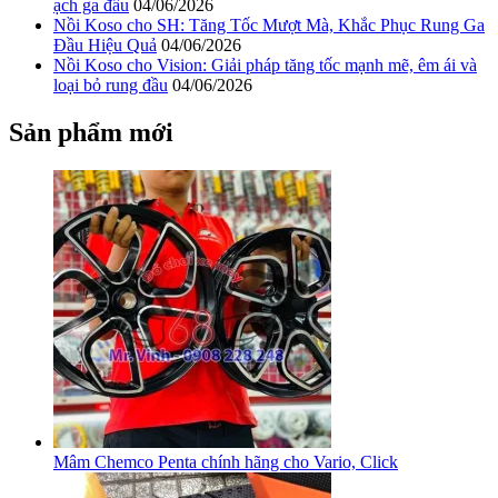
ạch ga đầu
04/06/2026
Nồi Koso cho SH: Tăng Tốc Mượt Mà, Khắc Phục Rung Ga
Đầu Hiệu Quả
04/06/2026
Nồi Koso cho Vision: Giải pháp tăng tốc mạnh mẽ, êm ái và
loại bỏ rung đầu
04/06/2026
Sản phẩm mới
Mâm Chemco Penta chính hãng cho Vario, Click