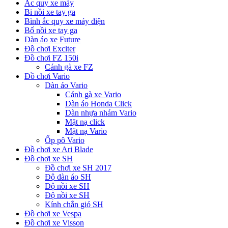
Ắc quy xe máy
Bi nồi xe tay ga
Bình ắc quy xe máy điện
Bố nồi xe tay ga
Dàn áo xe Future
Đồ chơi Exciter
Đồ chơi FZ 150i
Cánh gà xe FZ
Đồ chơi Vario
Dàn áo Vario
Cánh gà xe Vario
Dàn áo Honda Click
Dàn nhựa nhám Vario
Mặt nạ click
Mặt nạ Vario
Ốp pô Vario
Đồ chơi xe Ari Blade
Đồ chơi xe SH
Đồ chơi xe SH 2017
Độ dàn áo SH
Độ nồi xe SH
Độ nồi xe SH
Kính chắn gió SH
Đồ chơi xe Vespa
Đồ chơi xe Visson