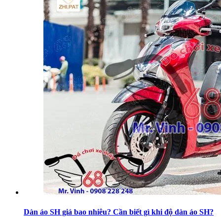
Dàn áo SH giá bao nhiêu? Cần biết gì khi độ dàn áo SH?