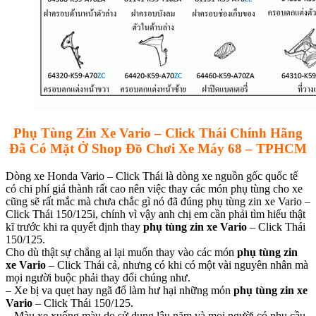
Phụ Tùng Zin Xe Vario – Click Thái Chính Hãng
Đã Có Mặt Ở Shop Đồ Chơi Xe Máy 68 – TPHCM
Dòng xe Honda Vario – Click Thái là dòng xe nguồn gốc quốc tế
có chi phí giá thành rất cao nên việc thay các món phụ tùng cho xe
cũng sẽ rất mắc mà chưa chắc gì nó đã đúng phụ tùng zin xe Vario –
Click Thái 150/125i, chính vì vậy anh chị em cần phải tìm hiểu thật
kĩ trước khi ra quyết định thay
phụ tùng zin xe Vario
– Click Thái
150/125.
Cho dù thật sự chẳng ai lại muốn thay vào các món
phụ tùng zin
xe Vario
– Click Thái cả, nhưng có khi có một vài nguyên nhân mà
mọi người buộc phải thay đổi chúng như.
– Xe bị va quẹt hay ngã đổ làm hư hại những món
phụ tùng zin xe
Vario
– Click Thái 150/125.
– Màu xe xuống màu do sử dụng lâu năm và mọi người có nhu cầu