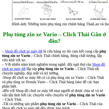
Hình ảnh: Những món phụ tùng zin chính hãng ThaiLan và I
Phụ tùng zin xe Vario – Click Thái Gắn ở
đâu?
–
Shop đồ chơi xe máy 68
là cửa hàng uy tín cam kết cung cấp
phụ
tùng zin xe Vario
– Click Thái chính hãng, đúng chất lượng, lắp
vừa khít với xe.
– Với nhiều năm kinh nghiệm trong nghề, đội ngũ thợ của
Shop đồ
chơi xe máy 68
lắp ráp
phụ tùng zin xe Vario
– Click Thái rất
chuyên nghiệp, đẹp mắt và kỹ lưỡng.
-Shop đồ chơi xe máy 68 có cả phụ tùng zin xe Vario – Click Thái
và phụ tùng xe Honda Vario – Click Thái hàng fake để các bạn
phân biệt.
-đến với Shop đồ chơi xe máy 68 mọi người sẽ được chia sẽ và tư
vấn tận tình bởi các chuyên viên chuyên về
phụ tùng zin xe Vario
– Click Thái.
-Tất cả những sản phẩm
phụ tùng zin xe Vario
– Click Thái của
Shop đồ chơi xe máy 68 đều được bảo hành.