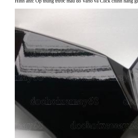
Hình ảnh: Ốp thùng trước màu đỏ Vario và Click chính hãng 