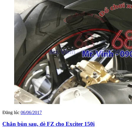
Đăng lúc
06/06/2017
Chắn bùn sau, dè FZ cho Exciter 150i