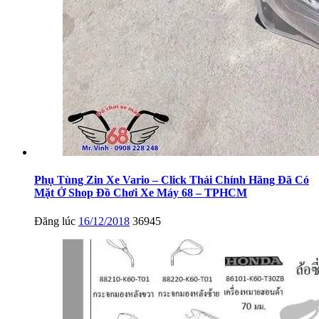
Phụ Tùng Zin Xe Vario – Click Thái Chính Hãng Đã Có
Mặt Ở Shop Đồ Chơi Xe Máy 68 – TPHCM
Đăng lúc
16/12/2018
36945