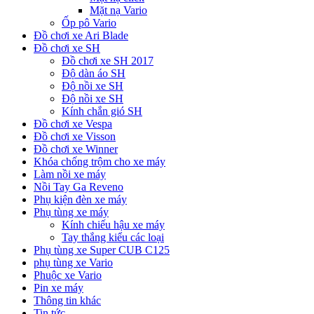
Mặt nạ Vario
Ốp pô Vario
Đồ chơi xe Ari Blade
Đồ chơi xe SH
Đồ chơi xe SH 2017
Độ dàn áo SH
Độ nồi xe SH
Độ nồi xe SH
Kính chắn gió SH
Đồ chơi xe Vespa
Đồ chơi xe Visson
Đồ chơi xe Winner
Khóa chống trộm cho xe máy
Làm nồi xe máy
Nồi Tay Ga Reveno
Phụ kiện đèn xe máy
Phụ tùng xe máy
Kính chiếu hậu xe máy
Tay thắng kiểu các loại
Phụ tùng xe Super CUB C125
phụ tùng xe Vario
Phuộc xe Vario
Pin xe máy
Thông tin khác
Tin tức