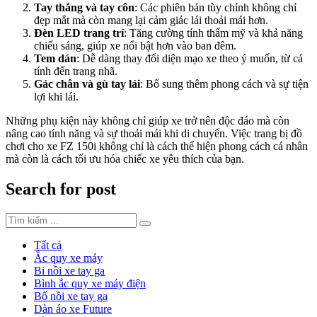
Tay thắng và tay côn
: Các phiên bản tùy chỉnh không chỉ
đẹp mắt mà còn mang lại cảm giác lái thoải mái hơn.
Đèn LED trang trí
: Tăng cường tính thẩm mỹ và khả năng
chiếu sáng, giúp xe nổi bật hơn vào ban đêm.
Tem dán
: Dễ dàng thay đổi diện mạo xe theo ý muốn, từ cá
tính đến trang nhã.
Gác chân và gù tay lái
: Bổ sung thêm phong cách và sự tiện
lợi khi lái.
Những phụ kiện này không chỉ giúp xe trở nên độc đáo mà còn
nâng cao tính năng và sự thoải mái khi di chuyển. Việc trang bị đồ
chơi cho xe FZ 150i không chỉ là cách thể hiện phong cách cá nhân
mà còn là cách tối ưu hóa chiếc xe yêu thích của bạn.
Search for post
Tất cả
Ắc quy xe máy
Bi nồi xe tay ga
Bình ắc quy xe máy điện
Bố nồi xe tay ga
Dàn áo xe Future