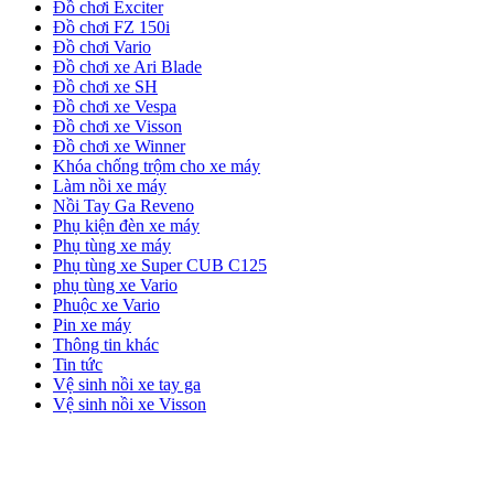
Đồ chơi Exciter
Đồ chơi FZ 150i
Đồ chơi Vario
Đồ chơi xe Ari Blade
Đồ chơi xe SH
Đồ chơi xe Vespa
Đồ chơi xe Visson
Đồ chơi xe Winner
Khóa chống trộm cho xe máy
Làm nồi xe máy
Nồi Tay Ga Reveno
Phụ kiện đèn xe máy
Phụ tùng xe máy
Phụ tùng xe Super CUB C125
phụ tùng xe Vario
Phuộc xe Vario
Pin xe máy
Thông tin khác
Tin tức
Vệ sinh nồi xe tay ga
Vệ sinh nồi xe Visson