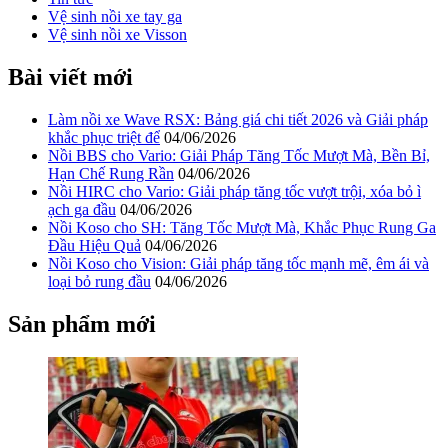
Vệ sinh nồi xe tay ga
Vệ sinh nồi xe Visson
Bài viết mới
Làm nồi xe Wave RSX: Bảng giá chi tiết 2026 và Giải pháp
khắc phục triệt để
04/06/2026
Nồi BBS cho Vario: Giải Pháp Tăng Tốc Mượt Mà, Bền Bỉ,
Hạn Chế Rung Rần
04/06/2026
Nồi HIRC cho Vario: Giải pháp tăng tốc vượt trội, xóa bỏ ì
ạch ga đầu
04/06/2026
Nồi Koso cho SH: Tăng Tốc Mượt Mà, Khắc Phục Rung Ga
Đầu Hiệu Quả
04/06/2026
Nồi Koso cho Vision: Giải pháp tăng tốc mạnh mẽ, êm ái và
loại bỏ rung đầu
04/06/2026
Sản phẩm mới