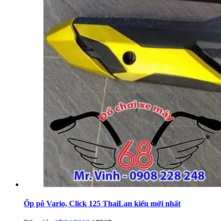
Ốp pô Vario, Click 125 ThaiLan kiểu mới nhất