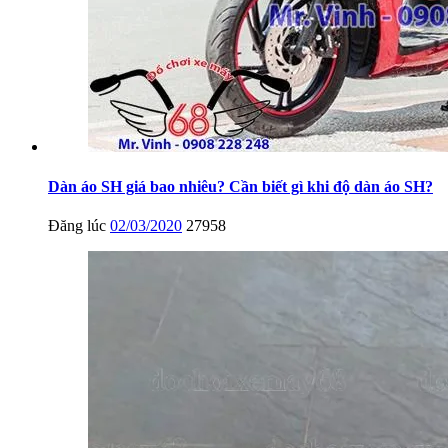
Dàn áo SH giá bao nhiêu? Cần biết gì khi độ dàn áo SH?
Đăng lúc
02/03/2020
27958