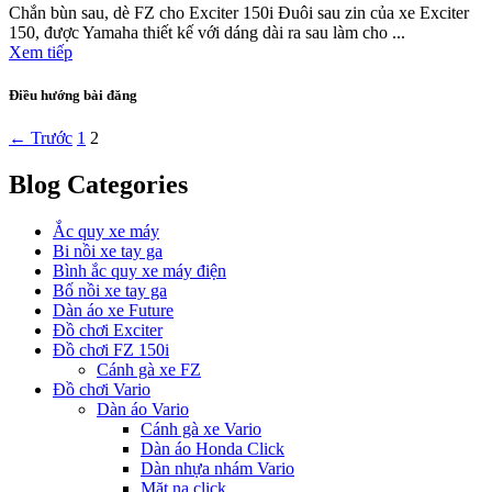
Chắn bùn sau, dè FZ cho Exciter 150i Đuôi sau zin của xe Exciter
150, được Yamaha thiết kế với dáng dài ra sau làm cho ...
Xem tiếp
Điều hướng bài đăng
← Trước
1
2
Blog Categories
Ắc quy xe máy
Bi nồi xe tay ga
Bình ắc quy xe máy điện
Bố nồi xe tay ga
Dàn áo xe Future
Đồ chơi Exciter
Đồ chơi FZ 150i
Cánh gà xe FZ
Đồ chơi Vario
Dàn áo Vario
Cánh gà xe Vario
Dàn áo Honda Click
Dàn nhựa nhám Vario
Mặt nạ click