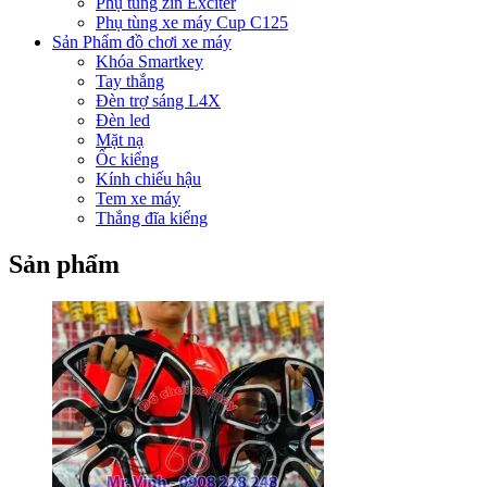
Phụ tùng zin Exciter
Phụ tùng xe máy Cup C125
Sản Phẩm đồ chơi xe máy
Khóa Smartkey
Tay thắng
Đèn trợ sáng L4X
Đèn led
Mặt nạ
Ốc kiểng
Kính chiếu hậu
Tem xe máy
Thắng đĩa kiểng
Sản phẩm