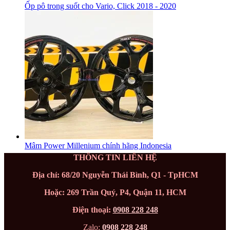
Ốp pô trong suốt cho Vario, Click 2018 - 2020
Mâm Power Millenium chính hãng Indonesia
THÔNG TIN LIÊN HỆ
Địa chỉ: 68/20 Nguyễn Thái Bình, Q1 - TpHCM
Hoặc: 269 Trần Quý, P4, Quận 11, HCM
Điện thoại:
0908 228 248
Zalo:
0908 228 248