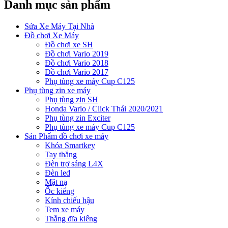
Danh mục sản phẩm
Sửa Xe Máy Tại Nhà
Đồ chơi Xe Máy
Đồ chơi xe SH
Đồ chơi Vario 2019
Đồ chơi Vario 2018
Đồ chơi Vario 2017
Phụ tùng xe máy Cup C125
Phụ tùng zin xe máy
Phụ tùng zin SH
Honda Vario / Click Thái 2020/2021
Phụ tùng zin Exciter
Phụ tùng xe máy Cup C125
Sản Phẩm đồ chơi xe máy
Khóa Smartkey
Tay thắng
Đèn trợ sáng L4X
Đèn led
Mặt nạ
Ốc kiểng
Kính chiếu hậu
Tem xe máy
Thắng đĩa kiểng