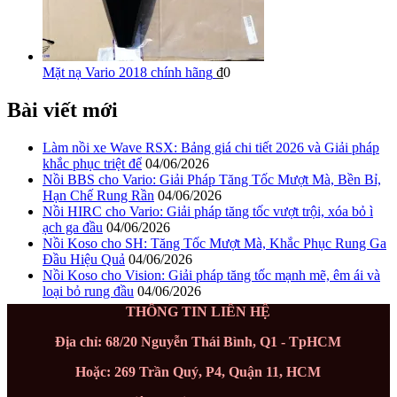
Mặt nạ Vario 2018 chính hãng
₫
0
Bài viết mới
Làm nồi xe Wave RSX: Bảng giá chi tiết 2026 và Giải pháp
khắc phục triệt để
04/06/2026
Nồi BBS cho Vario: Giải Pháp Tăng Tốc Mượt Mà, Bền Bỉ,
Hạn Chế Rung Rần
04/06/2026
Nồi HIRC cho Vario: Giải pháp tăng tốc vượt trội, xóa bỏ ì
ạch ga đầu
04/06/2026
Nồi Koso cho SH: Tăng Tốc Mượt Mà, Khắc Phục Rung Ga
Đầu Hiệu Quả
04/06/2026
Nồi Koso cho Vision: Giải pháp tăng tốc mạnh mẽ, êm ái và
loại bỏ rung đầu
04/06/2026
THÔNG TIN LIÊN HỆ
Địa chỉ: 68/20 Nguyễn Thái Bình, Q1 - TpHCM
Hoặc: 269 Trần Quý, P4, Quận 11, HCM