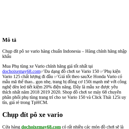
Mô tả
Chụp đít pô xe vario hàng chuẩn Indonesia – Hàng chính hãng nhập
khẩu
Mua Phụ tùng xe Vario chính hãng giá tốt nhất tại
dochoixemay68.com
✅Đa dạng đồ chơi xe Vario 150 ✅Phụ kiện
Vario 125 chất lượng đi đầu ✅Giá tốt theo sauXe Honda Vario có
mẫu mã thể thao.. gọn nhẹ, trang bị đồng cơ 150i mạnh mẽ với công
nghệ đèn led tiết kiệm 20% điện năng. Đây là mẫu xe được yêu
thích nhất năm 2018 2019 2020. Shop đồ chơi xe máy 68 chuyên
phân phối phụ tùng trang trí cho xe Vario 150 và Click Thái 125i uy
tín, giá rẻ trong TpHCM.
Chụp đít pô xe vario
Cửa hàng
dochoixemay68.com
có rất nhiều các món đồ chơi sẽ là