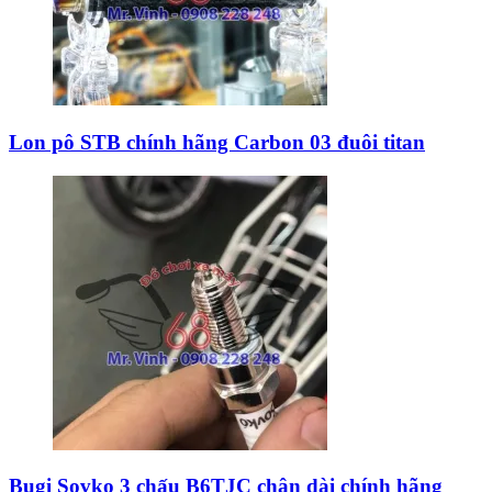
Lon pô STB chính hãng Carbon 03 đuôi titan
Bugi Sovko 3 chấu B6TJC chân dài chính hãng