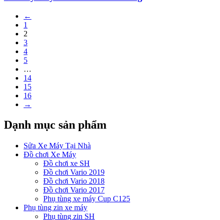
←
1
2
3
4
5
…
14
15
16
→
Dạnh mục sản phẩm
Sửa Xe Máy Tại Nhà
Đồ chơi Xe Máy
Đồ chơi xe SH
Đồ chơi Vario 2019
Đồ chơi Vario 2018
Đồ chơi Vario 2017
Phụ tùng xe máy Cup C125
Phụ tùng zin xe máy
Phụ tùng zin SH