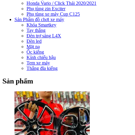
Honda Vario / Click Thái 2020/2021
Phụ tùng zin Exciter
Phụ tùng xe máy Cup C125
Sản Phẩm đồ chơi xe máy
Khóa Smartkey
Tay thắng
Đèn trợ sáng L4X
Đèn led
Mặt nạ
Ốc kiểng
Kính chiếu hậu
Tem xe máy
Thắng đĩa kiểng
Sản phẩm