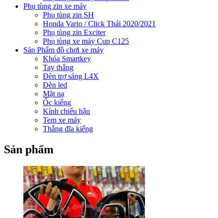
Phụ tùng zin xe máy
Phụ tùng zin SH
Honda Vario / Click Thái 2020/2021
Phụ tùng zin Exciter
Phụ tùng xe máy Cup C125
Sản Phẩm đồ chơi xe máy
Khóa Smartkey
Tay thắng
Đèn trợ sáng L4X
Đèn led
Mặt nạ
Ốc kiểng
Kính chiếu hậu
Tem xe máy
Thắng đĩa kiểng
Sản phẩm