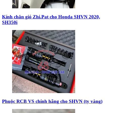
Kính chắn gió Zhi.Pat cho Honda SHVN 2020,
SH350i
Phuộc RCB VS chính hãng cho SHVN (ty vàng)