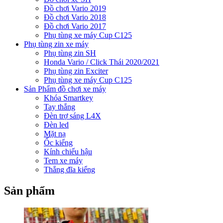
Đồ chơi Vario 2019
Đồ chơi Vario 2018
Đồ chơi Vario 2017
Phụ tùng xe máy Cup C125
Phụ tùng zin xe máy
Phụ tùng zin SH
Honda Vario / Click Thái 2020/2021
Phụ tùng zin Exciter
Phụ tùng xe máy Cup C125
Sản Phẩm đồ chơi xe máy
Khóa Smartkey
Tay thắng
Đèn trợ sáng L4X
Đèn led
Mặt nạ
Ốc kiểng
Kính chiếu hậu
Tem xe máy
Thắng đĩa kiểng
Sản phẩm