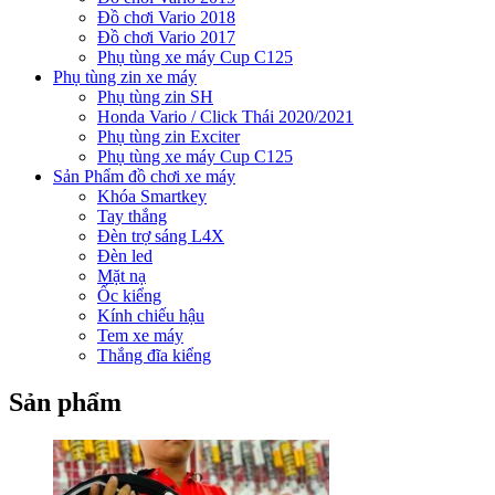
Đồ chơi Vario 2018
Đồ chơi Vario 2017
Phụ tùng xe máy Cup C125
Phụ tùng zin xe máy
Phụ tùng zin SH
Honda Vario / Click Thái 2020/2021
Phụ tùng zin Exciter
Phụ tùng xe máy Cup C125
Sản Phẩm đồ chơi xe máy
Khóa Smartkey
Tay thắng
Đèn trợ sáng L4X
Đèn led
Mặt nạ
Ốc kiểng
Kính chiếu hậu
Tem xe máy
Thắng đĩa kiểng
Sản phẩm