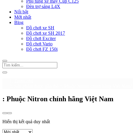
Phụ tùng xe máy Cup C125
Đèn trợ sáng L4X
Nổi bật
Mới nhất
Blog
Đồ chơi xe SH
Đồ chơi xe SH 2017
Đồ chơi Exciter
Đồ chơi Vario
Đồ chơi FZ 150i
Trang chủ
Sản phẩm được gắn thẻ “: Phuộc Nitron chính hãng Việt Nam”
: Phuộc Nitron chính hãng Việt Nam
Hiển thị kết quả duy nhất