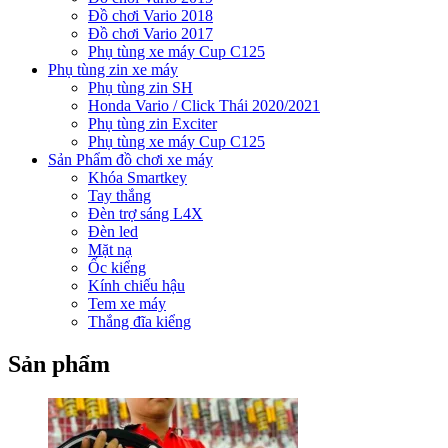
Đồ chơi Vario 2018
Đồ chơi Vario 2017
Phụ tùng xe máy Cup C125
Phụ tùng zin xe máy
Phụ tùng zin SH
Honda Vario / Click Thái 2020/2021
Phụ tùng zin Exciter
Phụ tùng xe máy Cup C125
Sản Phẩm đồ chơi xe máy
Khóa Smartkey
Tay thắng
Đèn trợ sáng L4X
Đèn led
Mặt nạ
Ốc kiểng
Kính chiếu hậu
Tem xe máy
Thắng đĩa kiểng
Sản phẩm