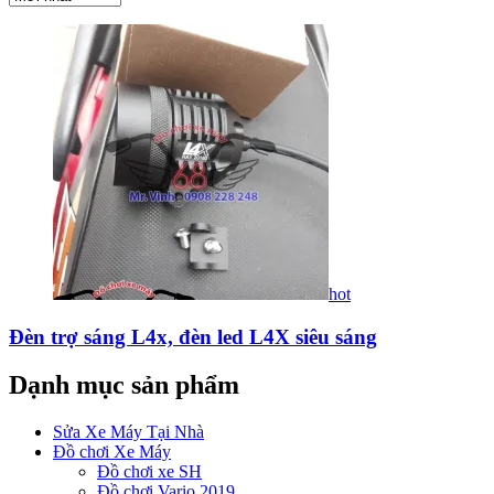
hot
Đèn trợ sáng L4x, đèn led L4X siêu sáng
Dạnh mục sản phẩm
Sửa Xe Máy Tại Nhà
Đồ chơi Xe Máy
Đồ chơi xe SH
Đồ chơi Vario 2019