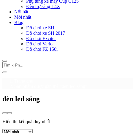
Phụ tùng xe máy Cup C125
Đèn trợ sáng L4X
Nổi bật
Mới nhất
Blog
Đồ chơi xe SH
Đồ chơi xe SH 2017
Đồ chơi Exciter
Đồ chơi Vario
Đồ chơi FZ 150i
Trang chủ
Sản phẩm được gắn thẻ “đèn led sáng”
đèn led sáng
Hiển thị kết quả duy nhất