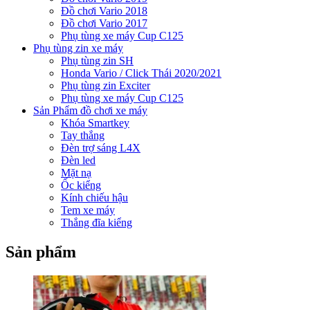
Đồ chơi Vario 2018
Đồ chơi Vario 2017
Phụ tùng xe máy Cup C125
Phụ tùng zin xe máy
Phụ tùng zin SH
Honda Vario / Click Thái 2020/2021
Phụ tùng zin Exciter
Phụ tùng xe máy Cup C125
Sản Phẩm đồ chơi xe máy
Khóa Smartkey
Tay thắng
Đèn trợ sáng L4X
Đèn led
Mặt nạ
Ốc kiểng
Kính chiếu hậu
Tem xe máy
Thắng đĩa kiểng
Sản phẩm