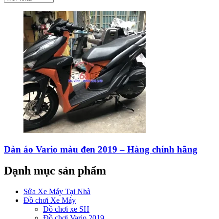
Dàn áo Vario màu đen 2019 – Hàng chính hãng
Dạnh mục sản phẩm
Sửa Xe Máy Tại Nhà
Đồ chơi Xe Máy
Đồ chơi xe SH
Đồ chơi Vario 2019