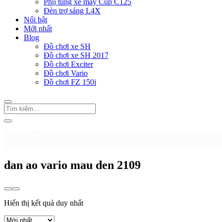
Phụ tùng xe máy Cup C125
Đèn trợ sáng L4X
Nổi bật
Mới nhất
Blog
Đồ chơi xe SH
Đồ chơi xe SH 2017
Đồ chơi Exciter
Đồ chơi Vario
Đồ chơi FZ 150i
Trang chủ
Sản phẩm được gắn thẻ “dan ao vario mau den 2109”
dan ao vario mau den 2109
Hiển thị kết quả duy nhất