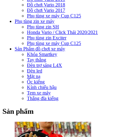
Đồ chơi Vario 2018
Đồ chơi Vario 2017
Phụ tùng xe máy Cup C125
Phụ tùng zin xe máy
Phụ tùng zin SH
Honda Vario / Click Thái 2020/2021
Phụ tùng zin Exciter
Phụ tùng xe máy Cup C125
Sản Phẩm đồ chơi xe máy
Khóa Smartkey
Tay thắng
Đèn trợ sáng L4X
Đèn led
Mặt nạ
Ốc kiểng
Kính chiếu hậu
Tem xe máy
Thắng đĩa kiểng
Sản phẩm