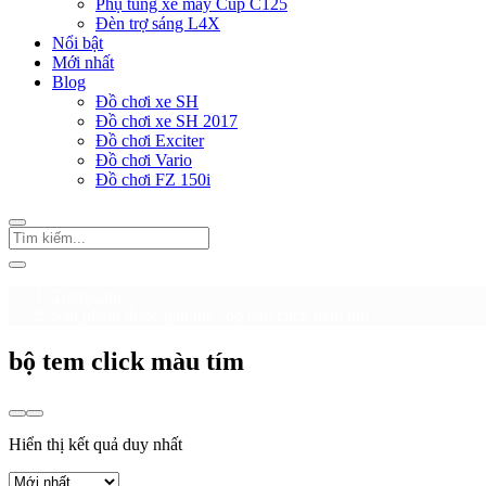
Phụ tùng xe máy Cup C125
Đèn trợ sáng L4X
Nổi bật
Mới nhất
Blog
Đồ chơi xe SH
Đồ chơi xe SH 2017
Đồ chơi Exciter
Đồ chơi Vario
Đồ chơi FZ 150i
Trang chủ
Sản phẩm được gắn thẻ “bộ tem click màu tím”
bộ tem click màu tím
Hiển thị kết quả duy nhất