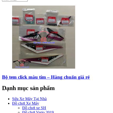
Bộ tem click màu tím – Hàng chuẩn giá rẻ
Dạnh mục sản phẩm
Sửa Xe Máy Tại Nhà
Đồ chơi Xe Máy
Đồ chơi xe SH
Đồ chơi Vario 2019