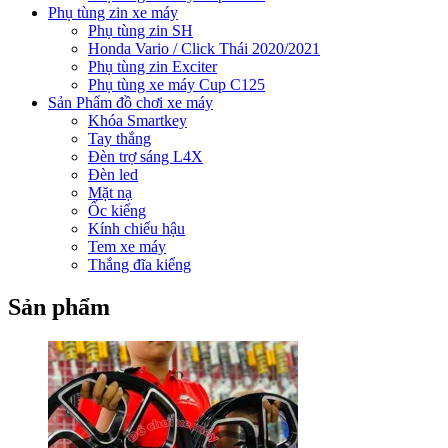
Phụ tùng zin xe máy
Phụ tùng zin SH
Honda Vario / Click Thái 2020/2021
Phụ tùng zin Exciter
Phụ tùng xe máy Cup C125
Sản Phẩm đồ chơi xe máy
Khóa Smartkey
Tay thắng
Đèn trợ sáng L4X
Đèn led
Mặt nạ
Ốc kiểng
Kính chiếu hậu
Tem xe máy
Thắng đĩa kiểng
Sản phẩm