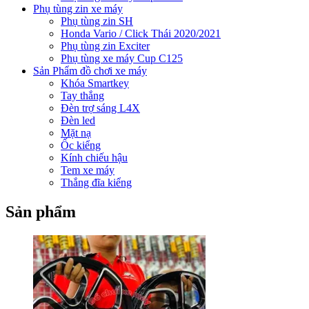
Phụ tùng zin xe máy
Phụ tùng zin SH
Honda Vario / Click Thái 2020/2021
Phụ tùng zin Exciter
Phụ tùng xe máy Cup C125
Sản Phẩm đồ chơi xe máy
Khóa Smartkey
Tay thắng
Đèn trợ sáng L4X
Đèn led
Mặt nạ
Ốc kiểng
Kính chiếu hậu
Tem xe máy
Thắng đĩa kiểng
Sản phẩm