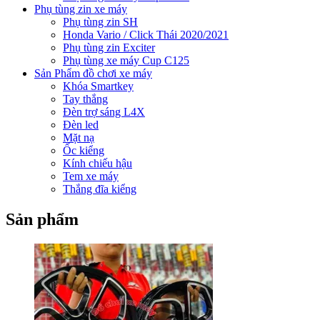
Phụ tùng zin xe máy
Phụ tùng zin SH
Honda Vario / Click Thái 2020/2021
Phụ tùng zin Exciter
Phụ tùng xe máy Cup C125
Sản Phẩm đồ chơi xe máy
Khóa Smartkey
Tay thắng
Đèn trợ sáng L4X
Đèn led
Mặt nạ
Ốc kiểng
Kính chiếu hậu
Tem xe máy
Thắng đĩa kiểng
Sản phẩm