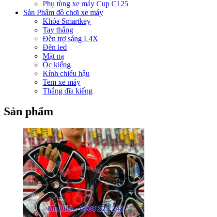
Phụ tùng xe máy Cup C125
Sản Phẩm đồ chơi xe máy
Khóa Smartkey
Tay thắng
Đèn trợ sáng L4X
Đèn led
Mặt nạ
Ốc kiểng
Kính chiếu hậu
Tem xe máy
Thắng đĩa kiểng
Sản phẩm