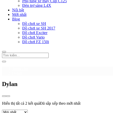
Phụ tùng xe máy Cup C125
Đèn trợ sáng L4X
Nổi bật
Mới nhất
Blog
Đồ chơi xe SH
Đồ chơi xe SH 2017
Đồ chơi Exciter
Đồ chơi Vario
Đồ chơi FZ 150i
Trang chủ
Dylan
Dylan
Hiển thị tất cả 2 kết quả
Đã sắp xếp theo mới nhất