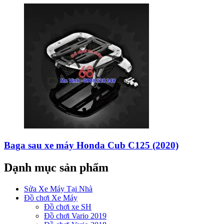
Baga sau xe máy Honda Cub C125 (2020)
Dạnh mục sản phẩm
Sửa Xe Máy Tại Nhà
Đồ chơi Xe Máy
Đồ chơi xe SH
Đồ chơi Vario 2019