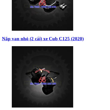
Nắp van nhỏ (2 cái) xe Cub C125 (2020)