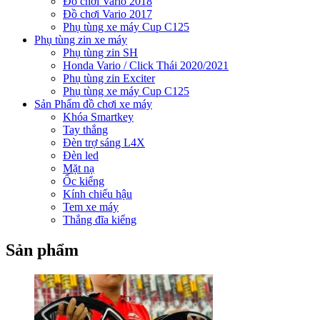
Đồ chơi Vario 2018
Đồ chơi Vario 2017
Phụ tùng xe máy Cup C125
Phụ tùng zin xe máy
Phụ tùng zin SH
Honda Vario / Click Thái 2020/2021
Phụ tùng zin Exciter
Phụ tùng xe máy Cup C125
Sản Phẩm đồ chơi xe máy
Khóa Smartkey
Tay thắng
Đèn trợ sáng L4X
Đèn led
Mặt nạ
Ốc kiểng
Kính chiếu hậu
Tem xe máy
Thắng đĩa kiểng
Sản phẩm