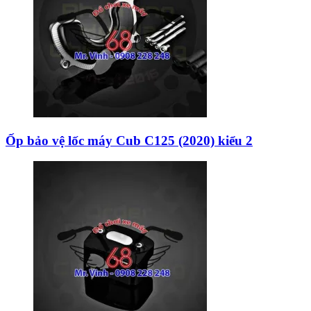
Ốp bảo vệ lốc máy Cub C125 (2020) kiểu 2