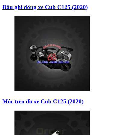
Đầu ghi đông xe Cub C125 (2020)
Móc treo đồ xe Cub C125 (2020)