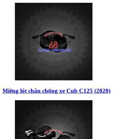
Miếng lót chân chống xe Cub C125 (2020)