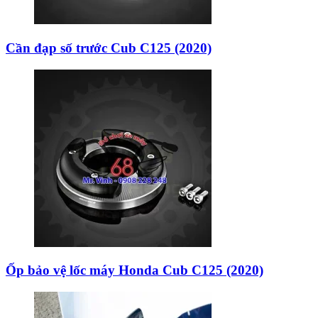
Cần đạp số trước Cub C125 (2020)
Ốp bảo vệ lốc máy Honda Cub C125 (2020)