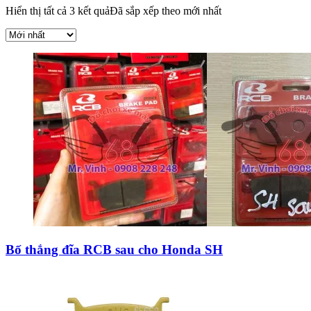
Hiển thị tất cả 3 kết quả
Đã sắp xếp theo mới nhất
Bố thắng đĩa RCB sau cho Honda SH