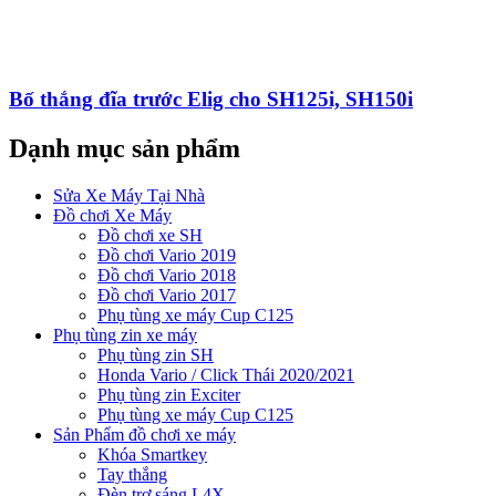
Bố thắng đĩa trước Elig cho SH125i, SH150i
Dạnh mục sản phẩm
Sửa Xe Máy Tại Nhà
Đồ chơi Xe Máy
Đồ chơi xe SH
Đồ chơi Vario 2019
Đồ chơi Vario 2018
Đồ chơi Vario 2017
Phụ tùng xe máy Cup C125
Phụ tùng zin xe máy
Phụ tùng zin SH
Honda Vario / Click Thái 2020/2021
Phụ tùng zin Exciter
Phụ tùng xe máy Cup C125
Sản Phẩm đồ chơi xe máy
Khóa Smartkey
Tay thắng
Đèn trợ sáng L4X