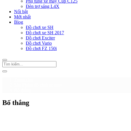
Phụ tùng xe máy Cup C125
Đèn trợ sáng L4X
Nổi bật
Mới nhất
Blog
Đồ chơi xe SH
Đồ chơi xe SH 2017
Đồ chơi Exciter
Đồ chơi Vario
Đồ chơi FZ 150i
Trang chủ
Sản Phẩm đồ chơi xe máy
Bố thắng
Bố thắng