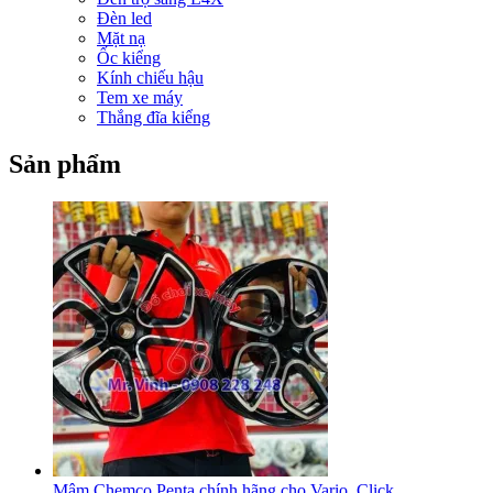
Đèn led
Mặt nạ
Ốc kiểng
Kính chiếu hậu
Tem xe máy
Thắng đĩa kiểng
Sản phẩm
Mâm Chemco Penta chính hãng cho Vario, Click